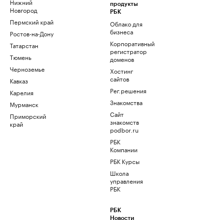
Нижний
продукты
Новгород
РБК
Пермский край
Облако для
бизнеса
Ростов-на-Дону
Корпоративный
Татарстан
регистратор
Тюмень
доменов
Черноземье
Хостинг
сайтов
Кавказ
Рег.решения
Карелия
Знакомства
Мурманск
Сайт
Приморский
знакомств
край
podbor.ru
РБК
Компании
РБК Курсы
Школа
управления
РБК
РБК
Новости