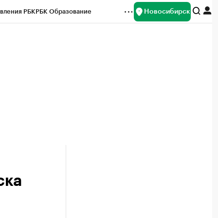
Новосибирск
вления РБК
РБК Образование
редитные рейтинги
Франшизы
Газета
ок наличной валюты
ска