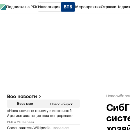
Подписка на РБК
Инвестиции
Мероприятия
Отрасли
Недви
РБК Курсы
РБК Life
Тренды
Визионеры
Национальные проекты
Горо
Спецпроекты СПб
Конференции СПб
Спецпроекты
Проверка конт
Новосибирс
Все новости
Новосибирск
Весь мир
СибГ
«Ноев ковчег»: почему в восточной
Арктике эволюция шла непрерывно
сист
РБК и УК Первая
Сооснователь Wikipedia назвал ее
хозя