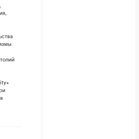
д
ия,
ьства
измы
атолий
ity»
ри
я