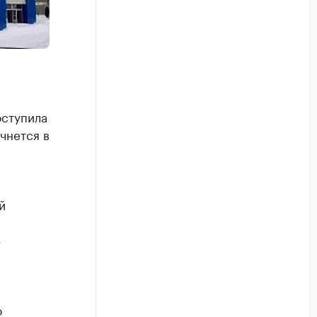
оступила
чнется в
й
»
о