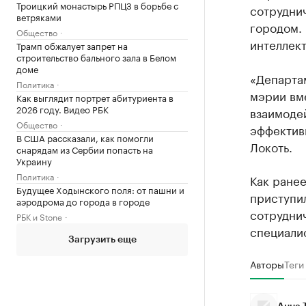
Троицкий монастырь РПЦЗ в борьбе с
сотрудни
ветряками
городом. 
Общество
интеллект
Трамп обжалует запрет на
строительство бального зала в Белом
доме
«Департа
Политика
мэрии вм
Как выглядит портрет абитуриента в
2026 году. Видео РБК
взаимодей
Общество
эффективн
В США рассказали, как помогли
Локоть.
снарядам из Сербии попасть на
Украину
Политика
Как ранее
Будущее Ходынского поля: от пашни и
приступил
аэродрома до города в городе
сотруднич
РБК и Stone
специалис
Загрузить еще
Авторы
Теги