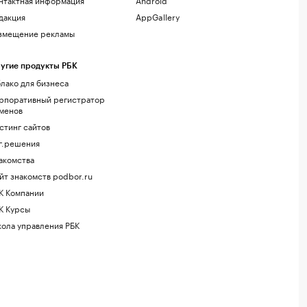
дакция
AppGallery
змещение рекламы
угие продукты РБК
лако для бизнеса
рпоративный регистратор
менов
стинг сайтов
г.решения
акомства
йт знакомств podbor.ru
К Компании
К Курсы
ола управления РБК