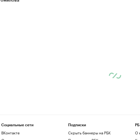
Томилова
Социальные сети
Подписки
РБ
ВКонтакте
Скрыть баннеры на РБК
О 
Одноклассники
Подписка на РБК
Ко