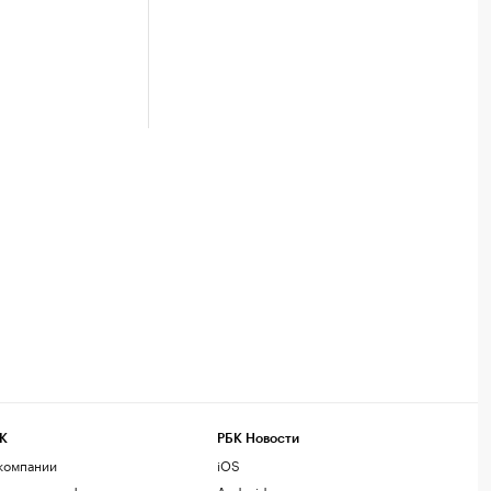
К
РБК Новости
компании
iOS
нтактная информация
Android