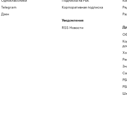
Telegram
Корпоративная подписка
Ре
Дзен
Ра
Уведомления
RSS Новости
Др
Об
Ко
до
Хо
Ре
Зн
Са
РБ
РБ
Шк