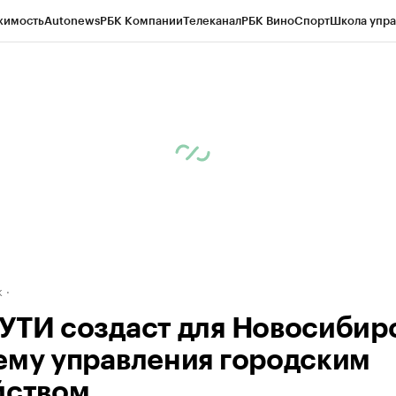
жимость
Autonews
РБК Компании
Телеканал
РБК Вино
Спорт
Школа упра
д
Стиль
Крипто
РБК Бизнес-среда
Дискуссионный клуб
Исследования
К
рагентов
Политика
Экономика
Бизнес
Технологии и медиа
Финансы
Рын
к
УТИ создаст для Новосибир
ему управления городским
йством