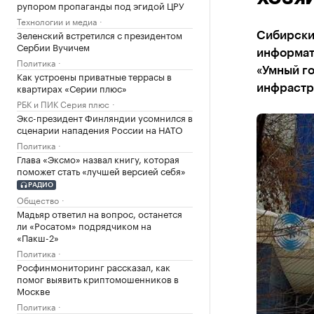
рупором пропаганды под эгидой ЦРУ
Технологии и медиа
Зеленский встретился с президентом
Сибирски
Сербии Вучичем
информат
Политика
«Умный г
Как устроены приватные террасы в
квартирах «Серии плюс»
инфрастр
РБК и ПИК Серия плюс
Экс-президент Финляндии усомнился в
сценарии нападения России на НАТО
Политика
Глава «Эксмо» назвал книгу, которая
поможет стать «лучшей версией себя»
РАДИО
Общество
Мадьяр ответил на вопрос, останется
ли «Росатом» подрядчиком на
«Пакш-2»
Политика
Росфинмониторинг рассказал, как
помог выявить криптомошенников в
Москве
Политика