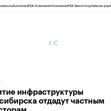
жимость
Autonews
РБК Компании
Телеканал
РБК Вино
Спорт
Школа упра
д
Стиль
Крипто
РБК Бизнес-среда
Дискуссионный клуб
Исследования
К
рагентов
Политика
Экономика
Бизнес
Технологии и медиа
Финансы
Рын
к
итие инфраструктуры
сибирска отдадут частным
сторам