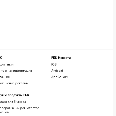
К
РБК Новости
компании
iOS
нтактная информация
Android
дакция
AppGallery
змещение рекламы
угие продукты РБК
лако для бизнеса
рпоративный регистратор
менов