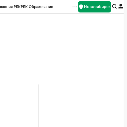
Новосибирск
вления РБК
РБК Образование
редитные рейтинги
Франшизы
Газета
ок наличной валюты