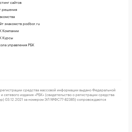
стинг сайтов
г.решения
акомства
йт знакомств podbor.ru
К Компании
К Курсы
ола управления РБК
регистрации средства массовой информации выдано Федеральной
и сетевого издания «РБК» (свидетельство о регистрации средства
ор) 03.12.2021 за номером ЭЛ №ФС77-82385) сопровождаются