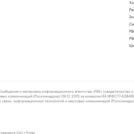
Хо
Ре
Зн
Са
РБ
РБ
Шк
ения и материалы информационного агентства «РБК» (свидетельство о 
овых коммуникаций (Роскомнадзор) 09.12.2015 за номером ИА №ФС77-63848) 
 связи, информационных технологий и массовых коммуникаций (Роскомнадз
нажмите Ctrl + Enter