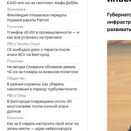
£430 млн из-за «могилы» эльфа Добби
Экономика
Финляндия отказалась передать
Губернат
Украине ракеты Patriot
инфрастр
Политика
развиват
11 мифов об ИИ в промышленности — и
как все устроено на практике
РБК и Yandex Cloud
СК возбудил дело о теракте после
атаки ВСУ на Белгород
Политика
На западе Словакии объявили режим
ЧС из-за пожара на военном полигоне
Общество
В разные корзины: как сберечь
накопления в период турбулентности
РБК и Сбер
В Белгороде повреждены около 30
многоэтажек после ночной атаки
дронов
Политика
Как за 6 недель настроить свой мозг на
жизнь мечты — идеи нейрохирурга