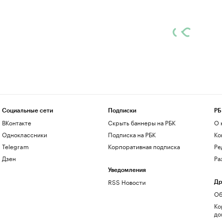
Социальные сети
Подписки
РБ
ВКонтакте
Скрыть баннеры на РБК
О 
Одноклассники
Подписка на РБК
Ко
Telegram
Корпоративная подписка
Ре
Дзен
Ра
Уведомления
RSS Новости
Др
Об
Ко
до