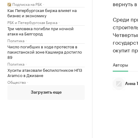
вернуть в
Подписка на РБК
Как Петербургская биржа влияет на
бизнес и экономику
Среди пр
РБК и Петербургская Биржа
строитель
Три человека погибли при ночной
атаке на Белгород
Четверты
Политика
государст
Число погибших в ходе протестов в
окупит пр
пакистанской зоне Кашмира достигло
89
Политика
Авторы
Хуситы атаковали беспилотником НПЗ
Aramco в Джизане
Общество
Анна 
Загрузить еще