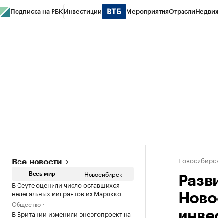
Подписка на РБК
Инвестиции
Мероприятия
Отрасли
Недви
РБК Курсы
РБК Life
Тренды
Визионеры
Национальные проекты
Горо
Спецпроекты СПб
Конференции СПб
Спецпроекты
Проверка конт
Новосибирс
Все новости
Новосибирск
Весь мир
Разв
В Сеуте оценили число оставшихся
нелегальных мигрантов из Марокко
Ново
Общество
В Британии изменили энергопроект на
инве