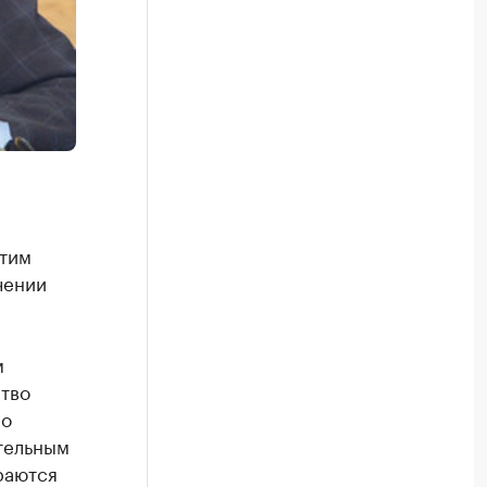
этим
чении
м
ство
по
тельным
раются