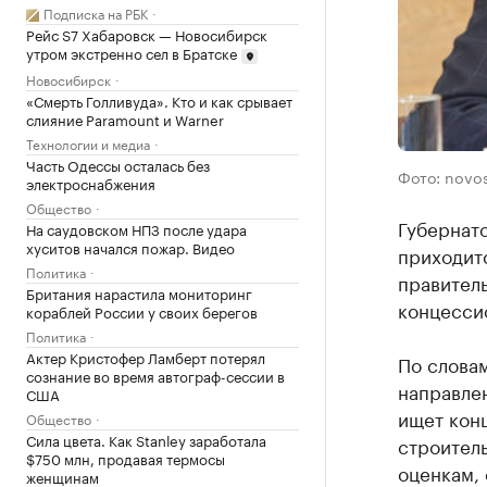
Подписка на РБК
Рейс S7 Хабаровск — Новосибирск
утром экстренно сел в Братске
Новосибирск
«Смерть Голливуда». Кто и как срывает
слияние Paramount и Warner
Технологии и медиа
Часть Одессы осталась без
Фото: novos
электроснабжения
Общество
Губернато
На саудовском НПЗ после удара
хуситов начался пожар. Видео
приходитс
Политика
правитель
Британия нарастила мониторинг
концесси
кораблей России у своих берегов
Политика
Актер Кристофер Ламберт потерял
По словам
сознание во время автограф-сессии в
направлен
США
ищет конц
Общество
Сила цвета. Как Stanley заработала
строител
$750 млн, продавая термосы
оценкам, 
женщинам