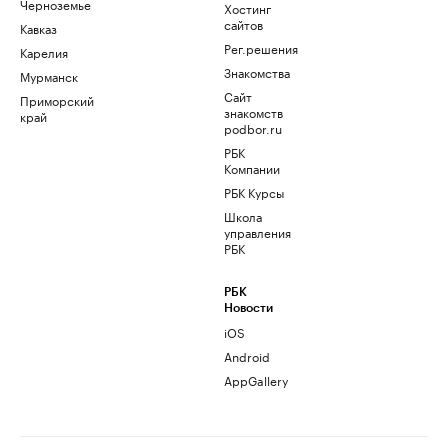
Черноземье
Хостинг
сайтов
Кавказ
Рег.решения
Карелия
Знакомства
Мурманск
Сайт
Приморский
знакомств
край
podbor.ru
РБК
Компании
РБК Курсы
Школа
управления
РБК
РБК
Новости
iOS
Android
AppGallery