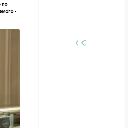
 по
емого -