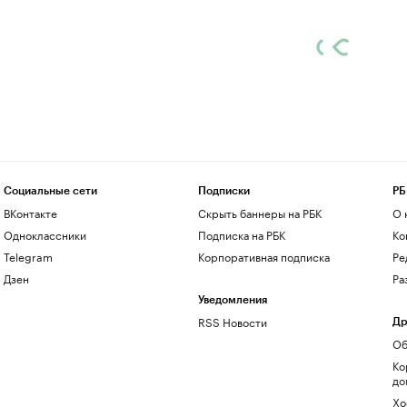
Социальные сети
Подписки
РБ
ВКонтакте
Скрыть баннеры на РБК
О 
Одноклассники
Подписка на РБК
Ко
Telegram
Корпоративная подписка
Ре
Дзен
Ра
Уведомления
RSS Новости
Др
Об
Ко
до
Хо