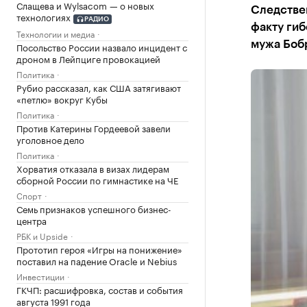
Слащева и Wylsacom — о новых
Следстве
технологиях
РАДИО
факту гиб
Технологии и медиа
мужа Боб
Посольство России назвало инцидент с
дроном в Лейпциге провокацией
Политика
Рубио рассказал, как США затягивают
«петлю» вокруг Кубы
Политика
Против Катерины Гордеевой завели
уголовное дело
Политика
Хорватия отказала в визах лидерам
сборной России по гимнастике на ЧЕ
Спорт
Семь признаков успешного бизнес-
центра
РБК и Upside
Прототип героя «Игры на понижение»
поставил на падение Oracle и Nebius
Инвестиции
ГКЧП: расшифровка, состав и события
августа 1991 года