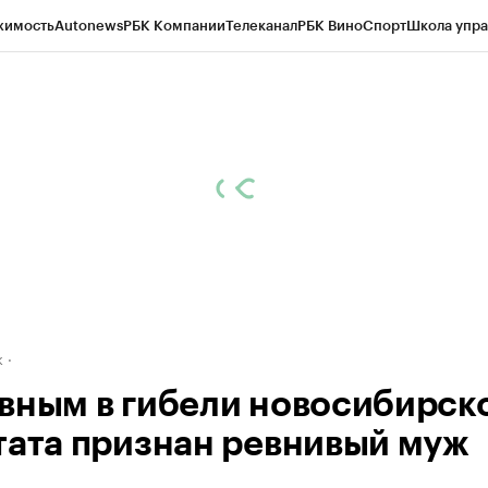
жимость
Autonews
РБК Компании
Телеканал
РБК Вино
Спорт
Школа упра
д
Стиль
Крипто
РБК Бизнес-среда
Дискуссионный клуб
Исследования
К
рагентов
Политика
Экономика
Бизнес
Технологии и медиа
Финансы
Рын
к
вным в гибели новосибирск
тата признан ревнивый муж