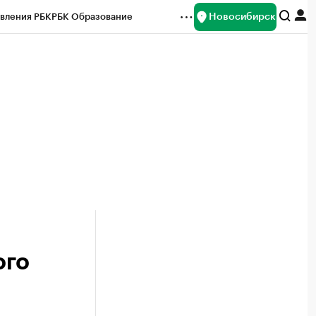
Новосибирск
вления РБК
РБК Образование
редитные рейтинги
Франшизы
Газета
ок наличной валюты
ого