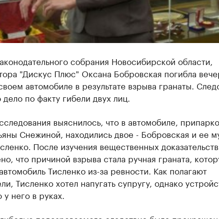
Законодательного собрания Новосибирской области,
тора "Дискус Плюс" Оксана Бобровская погибла вече
своем автомобиле в результате взрыва гранаты. След
 дело по факту гибели двух лиц.
сследования выяснилось, что в автомобиле, припарк
тьяны Снежиной, находились двое - Бобровская и ее м
сленко. После изучения вещественных доказательств
но, что причиной взрыва стала ручная граната, кото
автомобиль Тисленко из-за ревности. Как полагают
ли, Тисленко хотел напугать супругу, однако устройс
 у него в руках.
 гибелью подозреваемого следствие было прекращено