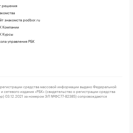
г.решения
акомства
йт знакомств podbor.ru
К Компании
К Курсы
ола управления РБК
регистрации средства массовой информации выдано Федеральной
и сетевого издания «РБК» (свидетельство о регистрации средства
ор) 03.12.2021 за номером ЭЛ №ФС77-82385) сопровождаются