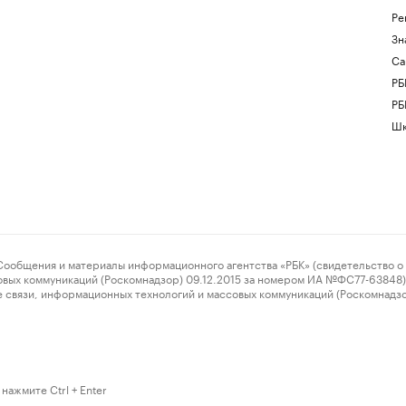
Ре
Зн
Са
РБ
РБ
Шк
ения и материалы информационного агентства «РБК» (свидетельство о 
овых коммуникаций (Роскомнадзор) 09.12.2015 за номером ИА №ФС77-63848) 
 связи, информационных технологий и массовых коммуникаций (Роскомнадз
нажмите Ctrl + Enter