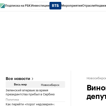
Подписка на РБК
Инвестиции
Мероприятия
Отрасли
Недви
РБК Курсы
РБК Life
Тренды
Визионеры
Национальные проекты
Горо
Спецпроекты СПб
Конференции СПб
Спецпроекты
Проверка конт
Новосибирс
Все новости
Новосибирск
Весь мир
Вино
Зеленский впервые за время
президентства прибыл в Сербию
депу
Политика
Как перейти «порог недоверия»: