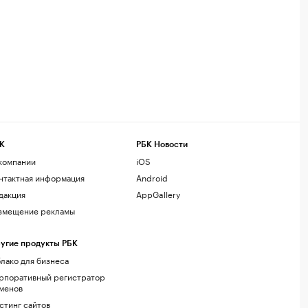
К
РБК Новости
компании
iOS
нтактная информация
Android
дакция
AppGallery
змещение рекламы
угие продукты РБК
лако для бизнеса
рпоративный регистратор
менов
стинг сайтов