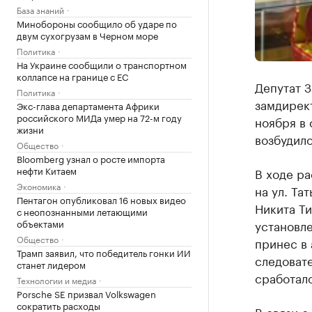
База знаний
Минобороны сообщило об ударе по
двум сухогрузам в Черном море
Политика
На Украине сообщили о транспортном
коллапсе на границе с ЕС
Депутат 
Политика
замдирек
Экс-глава департамента Африки
российского МИДа умер на 72-м году
ноября в 
жизни
возбудило
Общество
Bloomberg узнал о росте импорта
нефти Китаем
В ходе ра
Экономика
на ул. Та
Пентагон опубликовал 16 новых видео
Никита Ти
с неопознанными летающими
объектами
установле
Общество
принес в 
Трамп заявил, что победитель гонки ИИ
следовате
станет лидером
сработало
Технологии и медиа
Porsche SE призвал Volkswagen
сократить расходы
В связи с