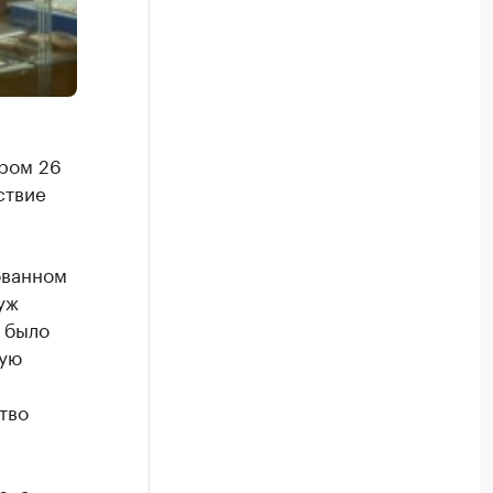
ром 26
ствие
ованном
уж
 было
рую
тво
, а