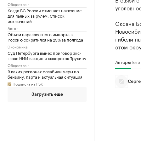
Общество
уголовное
Когда ВС России отменяет наказание
для пьяных за рулем. Список
исключений
Оксана Б
Авто
Новосибир
Объем параллельного импорта в
гибели на
Россию сократился на 23% за полгода
этом окр
Экономика
Суд Петербурга вынес приговор экс-
главе НИИ вакцин и сывороток Трухину
Авторы
Теги
Общество
В каких регионах ослабили меры по
бензину. Карта и актуальная ситуация
Серге
Подписка на РБК
Загрузить еще