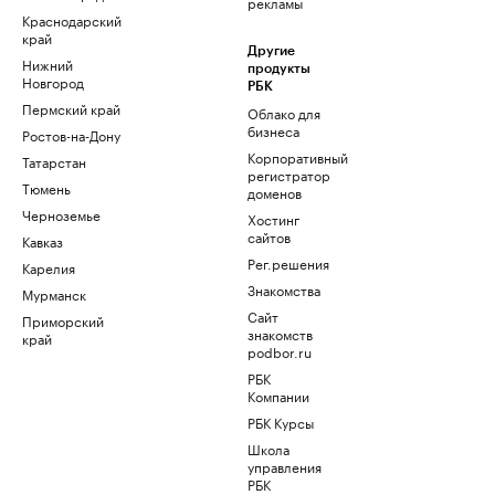
рекламы
Краснодарский
край
Другие
Нижний
продукты
Новгород
РБК
Пермский край
Облако для
бизнеса
Ростов-на-Дону
Корпоративный
Татарстан
регистратор
Тюмень
доменов
Черноземье
Хостинг
сайтов
Кавказ
Рег.решения
Карелия
Знакомства
Мурманск
Сайт
Приморский
знакомств
край
podbor.ru
РБК
Компании
РБК Курсы
Школа
управления
РБК