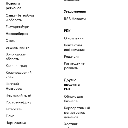
Новости
регионов
Уведомления
Санкт-Петербург
RSS Новости
и область
Екатеринбург
РБК
Новосибирск
О компании
Омск
Контактная
Башкортостан
информация
Вологодская
Редакция
область
Размещение
Калининград
рекламы
Краснодарский
край
Другие
Нижний
продукты
Новгород
РБК
Пермский край
Облако для
бизнеса
Ростов-на-Дону
Корпоративный
Татарстан
регистратор
Тюмень
доменов
Черноземье
Хостинг
сайтов