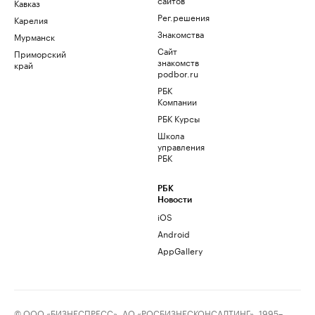
Кавказ
Рег.решения
Карелия
Знакомства
Мурманск
Сайт
Приморский
знакомств
край
podbor.ru
РБК
Компании
РБК Курсы
Школа
управления
РБК
РБК
Новости
iOS
Android
AppGallery
© ООО «БИЗНЕСПРЕСС», АО «РОСБИЗНЕСКОНСАЛТИНГ», 1995–