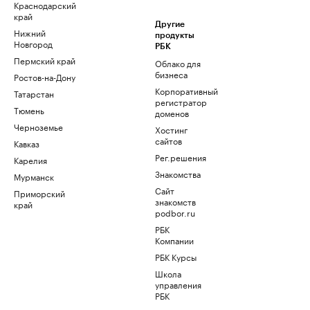
Краснодарский
край
Другие
Нижний
продукты
Новгород
РБК
Пермский край
Облако для
бизнеса
Ростов-на-Дону
Корпоративный
Татарстан
регистратор
Тюмень
доменов
Черноземье
Хостинг
сайтов
Кавказ
Рег.решения
Карелия
Знакомства
Мурманск
Сайт
Приморский
знакомств
край
podbor.ru
РБК
Компании
РБК Курсы
Школа
управления
РБК