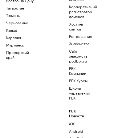
Ростов-на-Дону
Корпоративный
Татарстан
регистратор
Тюмень
доменов
Черноземье
Хостинг
сайтов
Кавказ
Рег.решения
Карелия
Знакомства
Мурманск
Сайт
Приморский
знакомств
край
podbor.ru
РБК
Компании
РБК Курсы
Школа
управления
РБК
РБК
Новости
iOS
Android