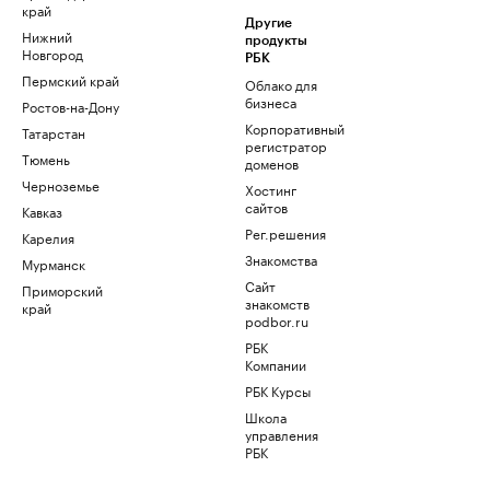
край
Другие
Нижний
продукты
Новгород
РБК
Пермский край
Облако для
бизнеса
Ростов-на-Дону
Корпоративный
Татарстан
регистратор
Тюмень
доменов
Черноземье
Хостинг
сайтов
Кавказ
Рег.решения
Карелия
Знакомства
Мурманск
Сайт
Приморский
знакомств
край
podbor.ru
РБК
Компании
РБК Курсы
Школа
управления
РБК