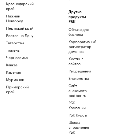
Краснодарский
край
Другие
Нижний
продукты
Новгород
РБК
Пермский край
Облако для
бизнеса
Ростов-на-Дону
Корпоративный
Татарстан
регистратор
Тюмень
доменов
Черноземье
Хостинг
сайтов
Кавказ
Рег.решения
Карелия
Знакомства
Мурманск
Сайт
Приморский
знакомств
край
podbor.ru
РБК
Компании
РБК Курсы
Школа
управления
РБК