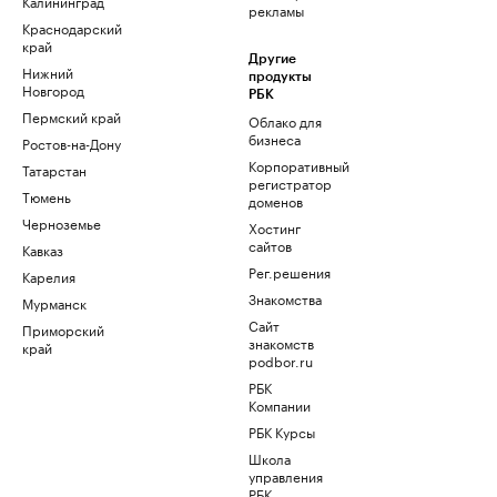
Калининград
рекламы
Краснодарский
край
Другие
Нижний
продукты
Новгород
РБК
Пермский край
Облако для
бизнеса
Ростов-на-Дону
Корпоративный
Татарстан
регистратор
Тюмень
доменов
Черноземье
Хостинг
сайтов
Кавказ
Рег.решения
Карелия
Знакомства
Мурманск
Сайт
Приморский
знакомств
край
podbor.ru
РБК
Компании
РБК Курсы
Школа
управления
РБК