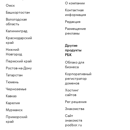
О компании
Омск
Контактная
Башкортостан
информация
Вологодская
Редакция
область
Размещение
Калининград
рекламы
Краснодарский
край
Другие
Нижний
продукты
Новгород
РБК
Пермский край
Облако для
бизнеса
Ростов-на-Дону
Корпоративный
Татарстан
регистратор
Тюмень
доменов
Черноземье
Хостинг
сайтов
Кавказ
Рег.решения
Карелия
Знакомства
Мурманск
Сайт
Приморский
знакомств
край
podbor.ru