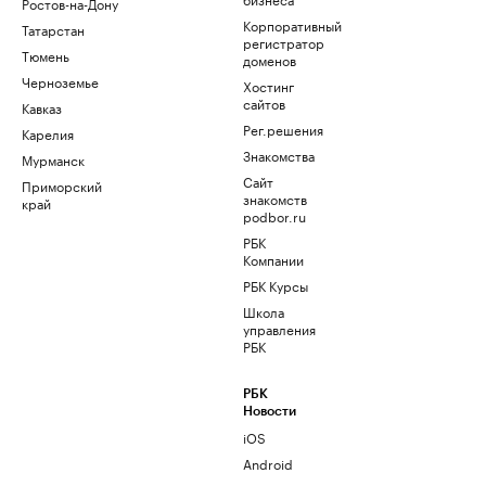
Ростов-на-Дону
Корпоративный
Татарстан
регистратор
Тюмень
доменов
Черноземье
Хостинг
сайтов
Кавказ
Рег.решения
Карелия
Знакомства
Мурманск
Сайт
Приморский
знакомств
край
podbor.ru
РБК
Компании
РБК Курсы
Школа
управления
РБК
РБК
Новости
iOS
Android