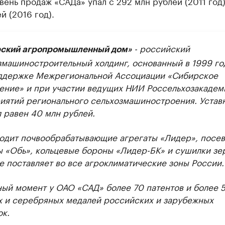
вень продаж «САДа» упал с 292 млн рублей (2011 год)
й (2016 год).
- российский
ский агропромышленный дом»
змашиностроительный холдинг, основанный в 1999 го
ддержке Межрегиональной Ассоциации «Сибирское
ение» и при участии ведущих НИИ Россельхозакадем
иятий регионального сельхозмашиностроения. Устав
л равен 40 млн рублей.
одит почвообрабатывающие агрегаты «Лидер», посе
 «Обь», кольцевые бороны «Лидер-БК» и сушилки зе
е поставляет во все агроклиматические зоны России.
ный момент у ОАО «САД» более 70 патентов и более 
х и серебряных медалей российских и зарубежных
ок.