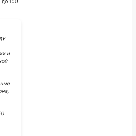
 до 150
ду
ии и
ной
вные
рна,
50