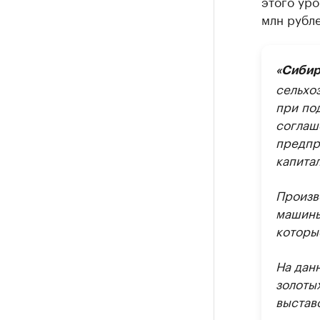
этого уро
млн рубле
«Сибир
сельхо
при по
соглаш
предпр
капита
Произв
машины
которы
На дан
золоты
выстав