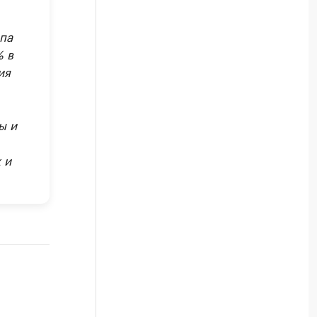
па
 в
ия
ы и
 и