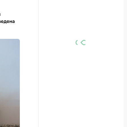
й
ведена