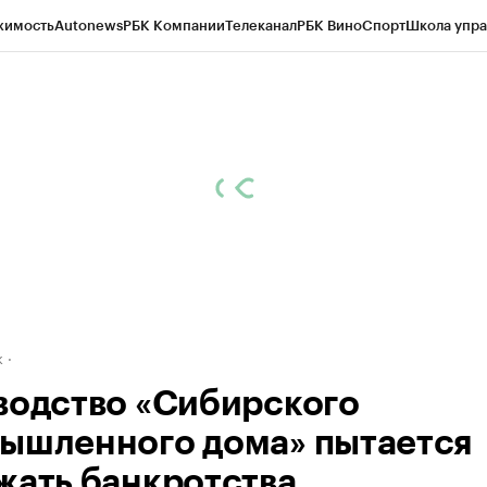
жимость
Autonews
РБК Компании
Телеканал
РБК Вино
Спорт
Школа упра
д
Стиль
Крипто
РБК Бизнес-среда
Дискуссионный клуб
Исследования
К
рагентов
Политика
Экономика
Бизнес
Технологии и медиа
Финансы
Рын
к
водство «Сибирского
ышленного дома» пытается
жать банкротства