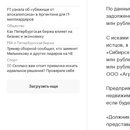
По данным
FT узнала об «убежище от
апокалипсиса» в Аргентине для IT-
задолжен
миллиардеров
млн рубле
Общество
Как Петербургская биржа влияет на
бизнес и экономику
С исками 
РБК и Петербургская Биржа
истцов, в
Тренер сборной сообщил, кто заменит
«Сибирск
Мельникову и других лидеров на ЧЕ
млн рубле
Спорт
✍🏻 Сколько вам стоит привычка искать
млн рубле
идеальное решение? Проверьте себя
ООО «Агро
Предприя
Загрузить еще
недвижим
если буде
«Должник
представи