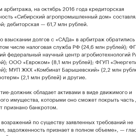
 арбитража, на октябрь 2016 года кредиторская
ность «Сибирский агропромышленный дом» составлял
й; дебиторская — 61,7 млн рублей.
о взыскании долгов с «САДа» в арбитраж обратились
 том числе налоговая служба РФ (24,6 млн рублей); Ф
ий федеральный научный центр агробиотехнологий РА
й); ООО «Евроком» (8,1 млн рублей); ФГУП «Энергети
й); МУП ЖКХ «Комбинат Барышевский» (2,2 млн рубле
терм» (2,1 млн рублей) и другие.
тие-должник обладает активами в виде движимого и
ого имущества, которыми оно сможет покрыть часть 
т признано банкротом.
 возражений по существу заявленных требований не
л, задолженность признает в полном объеме», — гла