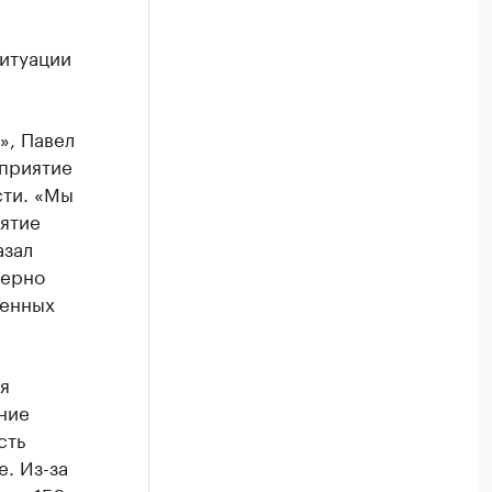
итуации
», Павел
дприятие
сти. «Мы
ятие
азал
мерно
ленных
я
ние
сть
. Из-за