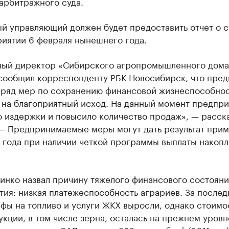
арбитражного суда.
й управляющий должен будет предоставить отчет о с
риятии 6 февраля нынешнего года.
ный директор «Сибирского агропромышленного дома
 сообщил корреспонденту РБК Новосибирск, что пре
 ряд мер по сохранению финансовой жизнеспособно
 на благоприятный исход. На данный момент предпри
о издержки и повысило количество продаж», — расск
 — Предпринимаемые меры могут дать результат при
и года при наличии четкой программы выплаты накоп
инко назвал причину тяжелого финансового состояни
ия: низкая платежеспособность аграриев. За послед
фы на топливо и услуги ЖКХ выросли, однако стоимо
кции, в том числе зерна, осталась на прежнем уровне