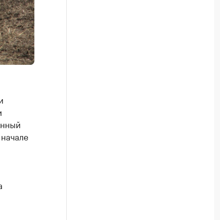
и
и
енный
 начале
а