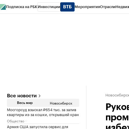
Подписка на РБК
Инвестиции
Мероприятия
Отрасли
Недви
РБК Курсы
РБК Life
Тренды
Визионеры
Национальные проекты
Горо
Спецпроекты СПб
Конференции СПб
Спецпроекты
Проверка конт
Новосибирс
Все новости
Новосибирск
Весь мир
Руко
Мосгорсуд взыскал ₽654 тыс. за залив
квартиры из-за кошки, открывшей кран
пром
Общество
Армия США запустила сервис для
избе