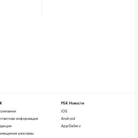
К
РБК Новости
компании
iOS
нтактная информация
Android
дакция
AppGallery
змещение рекламы