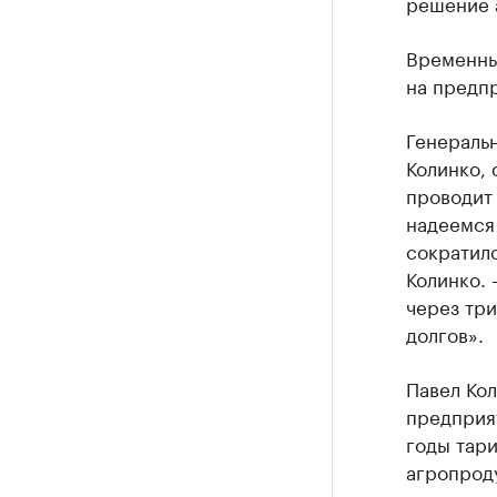
решение 
Временны
на предп
Генераль
Колинко,
проводит
надеемся
сократил
Колинко.
через тр
долгов».
Павел Кол
предприят
годы тари
агропроду