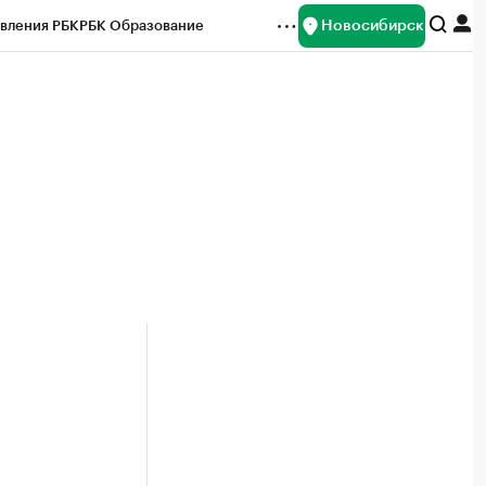
Новосибирск
вления РБК
РБК Образование
редитные рейтинги
Франшизы
Газета
ок наличной валюты