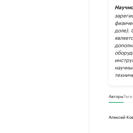
Научно
зареги
физиче
доле).
являет
дополн
оборуд
инстру
научны
техниче
Авторы
Теги
Алексей Ко