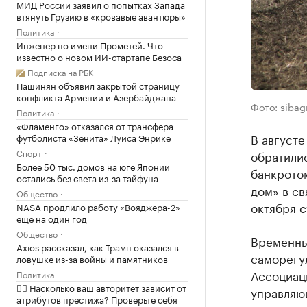
МИД России заявил о попытках Запада
втянуть Грузию в «кровавые авантюры»
Политика
Инженер по имени Прометей. Что
известно о новом ИИ-стартапе Безоса
Подписка на РБК
Пашинян объявил закрытой страницу
конфликта Армении и Азербайджана
Фото: siba
Политика
«Фламенго» отказался от трансфера
В августе
футболиста «Зенита» Луиса Энрике
Спорт
обратили
Более 50 тыс. домов на юге Японии
банкрото
остались без света из-за тайфуна
дом» в св
Общество
октября с
NASA продлило работу «Вояджера-2»
еще на один год
Общество
Временны
Axios рассказал, как Трамп оказался в
саморегу
ловушке из-за войны и памятников
Ассоциац
Политика
✍🏻 Насколько ваш авторитет зависит от
управляю
атрибутов престижа? Проверьте себя