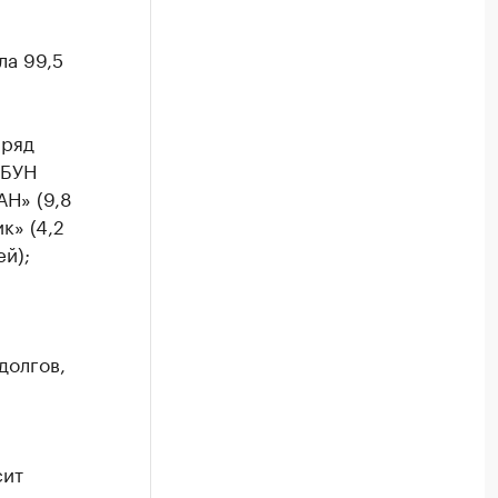
а 99,5
 ряд
ГБУН
Н» (9,8
к» (4,2
й);
долгов,
сит