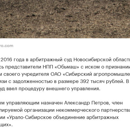
gro.com
 2016 года в арбитражный суд Новосибирской област
сь представители НПП «Обьмаш» с иском о признани
м своего учредителя ОАО «Сибирский агропромышл
язи с задолженностью в размере 392 тысяч рублей. В
уд ввел процедуру внешнего управления.
м управляющим назначен Александр Петров, член
лируемой организации некоммерческого партнерств
ии «Урало-Сибирское объединение арбитражных
щих».