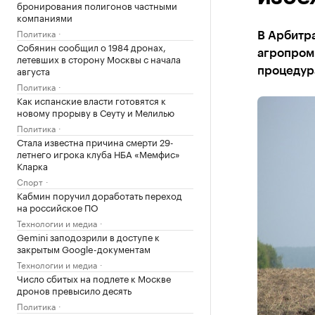
бронирования полигонов частными
компаниями
Политика
В Арбитр
Собянин сообщил о 1984 дронах,
агропром
летевших в сторону Москвы с начала
августа
процедур
Политика
Как испанские власти готовятся к
новому прорыву в Сеуту и Мелилью
Политика
Стала известна причина смерти 29-
летнего игрока клуба НБА «Мемфис»
Кларка
Спорт
Кабмин поручил доработать переход
на российское ПО
Технологии и медиа
Gemini заподозрили в доступе к
закрытым Google-документам
Технологии и медиа
Число сбитых на подлете к Москве
дронов превысило десять
Политика