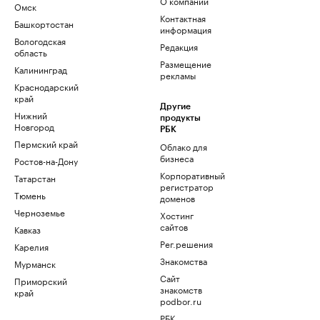
О компании
Омск
Контактная
Башкортостан
информация
Вологодская
Редакция
область
Размещение
Калининград
рекламы
Краснодарский
край
Другие
Нижний
продукты
Новгород
РБК
Пермский край
Облако для
бизнеса
Ростов-на-Дону
Корпоративный
Татарстан
регистратор
Тюмень
доменов
Черноземье
Хостинг
сайтов
Кавказ
Рег.решения
Карелия
Знакомства
Мурманск
Сайт
Приморский
знакомств
край
podbor.ru
РБК