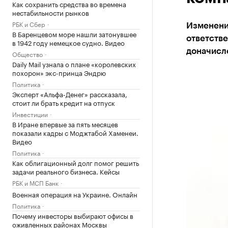
Как сохранить средства во времена
нестабильности рынков
РБК и Сбер
Изменени
В Баренцевом море нашли затонувшее
ответств
в 1942 году немецкое судно. Видео
доначисл
Общество
Daily Mail узнала о плане «королевских
похорон» экс-принца Эндрю
Политика
Эксперт «Альфа-Денег» рассказала,
стоит ли брать кредит на отпуск
Инвестиции
В Иране впервые за пять месяцев
показали кадры с Моджтабой Хаменеи.
Видео
Политика
Как облигационный долг помог решить
задачи реального бизнеса. Кейсы
РБК и МСП Банк
Военная операция на Украине. Онлайн
Политика
Почему инвесторы выбирают офисы в
оживленных районах Москвы