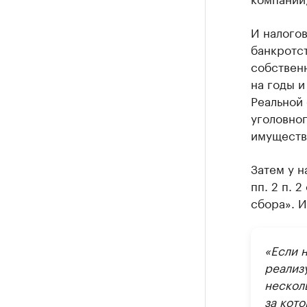
И налогов
банкротст
собственн
на годы 
Реальной 
уголовног
имуществ
Затем у н
пп. 2 п. 
сбора». И
«Если 
реализу
несколь
за кото