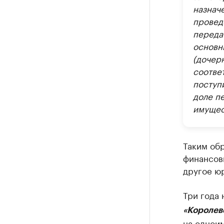
назнач
провед
переда
основн
(дочер
соотве
поступ
доле п
имущес
Таким обр
финансов
другое юр
Три года 
«Королев
на однои