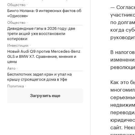
Общество
— Согласн
Бинго Нолана: 9 интересных фактов об
участнико
«Одиссее»
по долгам
Общество
Дивидендные гэпы в 2026 году: две
когда суб
трети акций уже восстановили
руководи
котировки
Инвестиции
В налогов
Новый Audi Q9 против Mercedes-Benz
GLS и BMW X7. Сравнение, мнения и
изменения
цены
революци
Авто
Беспилотник задел кран и упал на
крышу строящегося дома в Уфе
Как это б
Политика
многомил
серьезны
Загрузить еще
недвижим
переводи
юридическ
сайт. Нек
компании,