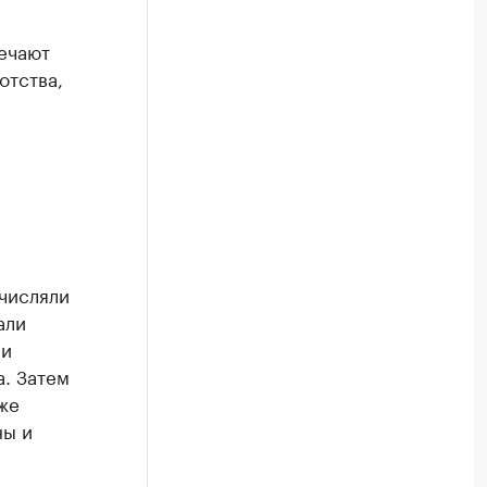
вечают
отства,
ачисляли
али
ли
. Затем
же
ны и