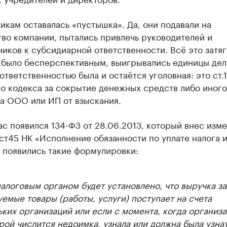
икам оставалась «пустышка». Да, они подавали на
во компании, пытались привлечь руководителей и
иков к субсидиарной ответственности. Всё это затя
и было бесперспективным, выигрывались единицы дел
ответственностью была и остаётся уголовная: это ст.
о кодекса за сокрытие денежных средств либо иного
а ООО или ИП от взыскания.
ас появился 134-ФЗ от 28.06.2013, который внес изм
2 ст45 НК «Исполнение обязанности по уплате налога 
 появились такие формулировки:
налоговым органом будет установлено, что выручка за
емые товары (работы, услуги) поступает на счета
ких организаций или если с момента, когда организа
рой числится недоимка, узнала или должна была узнат