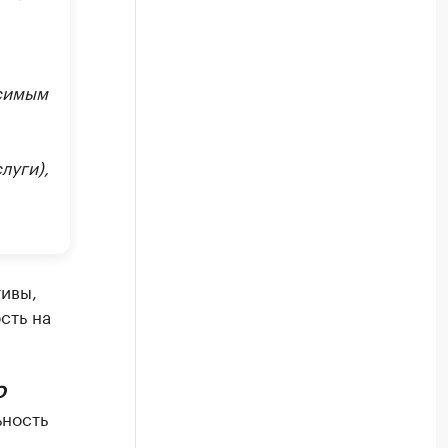
симым
луги),
тивы,
сть на
О
ьность