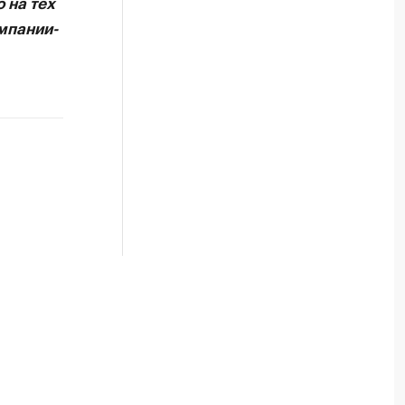
 на тех
мпании-