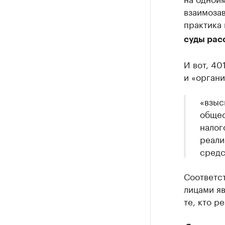
взаимоза
практика 
суды рас
И вот, 40
и «органи
«взыс
общес
налог
реали
средс
Соответст
лицами яв
те, кто р