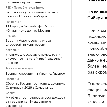
сырьевая биржа страны
РБК и Петербургская Биржа
Верховный суд сообщил об иске о
По данны
снятии «Яблока» с выборов
Сибири, в
Политика
ВТБ продал бывший офис банка
При этом
«Открытие» в центре Москвы
подключе
Бизнес
Security Vision оценила риски
компании
цифровой гигиены россиян
Новосибир
Компании
аналогово
Ученые США создали с помощью ИИ
вирусы против устойчивой кишечной
данные е
палочки
более чем
Технологии и медиа
раз скром
Военная операция на Украине. Главное
Политика
Опираясь 
Сборные России пропустят шахматную
Олимпиаду-2026 в Самарканде
специали
Спорт
Лидирующ
Минфин спрогнозировал рост доходов
канал» и 
от продажи конфискованного
имущества