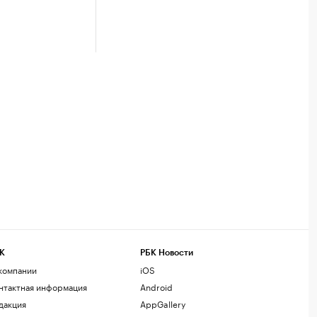
К
РБК Новости
компании
iOS
нтактная информация
Android
дакция
AppGallery