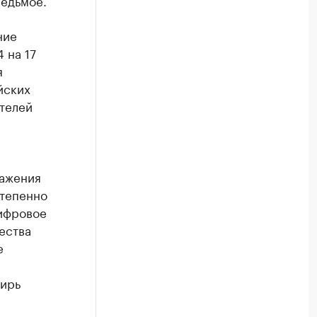
седьмое.
ние
 на 17
я
йских
телей
ражения
степенно
Цифровое
ества
е
бирь