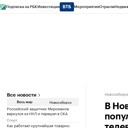
Подписка на РБК
Инвестиции
Мероприятия
Отрасли
Недви
РБК Курсы
РБК Life
Тренды
Визионеры
Национальные проекты
Горо
Спецпроекты СПб
Конференции СПб
Спецпроекты
Проверка конт
Новосибирс
Все новости
Новосибирск
Весь мир
В Но
Российский защитник Мироманов
вернулся из НХЛ и перешел в СКА
попу
Спорт
Как работает крупнейшая товарно-
теле