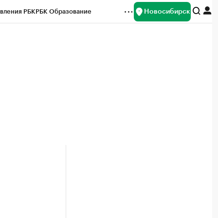
Новосибирск
вления РБК
РБК Образование
редитные рейтинги
Франшизы
Газета
ок наличной валюты