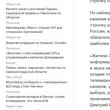
строчку н
Общество
Reuters узнал о договоре Турции,
По наблю
Саудовской Аравии и Пакистана по
обороне
каналам в
Политика
строчку 
Мессенджер «Макс» откроет API для
России, 
сторонних приложений
обязатель
Общество
наиболее
Военная операция на Украине. Онлайн
Политика
«Внуково» стало владельцем 25% в
«Жители 
управляющей компании Домодедово
информац
Бизнес
и звука н
Пляжи, замки, марципан: гастрогид по
Калининградской области
уходим о
РБК и РСХБ
телевиден
Bloomberg сообщило о «неожиданных»
каналов, 
$22 млрд у Ким Чен Ына
выбора, 
Политика
Страхование вкладов в банках: сумма
прокомме
возмещения, что такое АСВ
Дмитрий 
Инвестиции