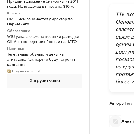
Пришли в движение биткоины из 2011
года. Их владелец в плюсе на $10 млн
Крипто
ТТК вх
CMO: чем занимается директор по
Основн
маркетингу
являет
Образование
связи 
WSJ узнала о смене позиции разведки
США о «нападении» России на НАТО
одним 
Политика
доступ
Телеканалы объявили цены на
пользов
агитацию. Как партии будут строить
кампании
из кру
Подписка на РБК
протяж
более 3
Загрузить еще
Авторы
Теги
Анна 