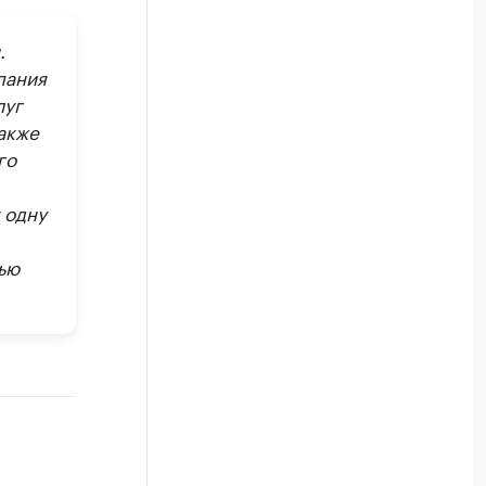
.
пания
луг
акже
го
 одну
ью