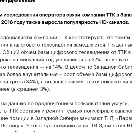
м исследования оператора связи компании ТТК в Зап
 2016 году также выросла популярность HD-каналов.
 специалисты компании ТТК констатируют, что темпы
ний аналогового телевидения замедляются. По данны
, Общий объем базы цифрового телевидения от ТТК в
ске за минувший год увеличился на 27%, по услуге
го телевидения — на 14%. В целом по Западной Сиби
ще более внушительные – рост объема базы цифровог
 на треть (34%), а по аналоговому тв эти показатели 
нее (в среднем 3%).
на данные по предпочтениям пользователей услуги,
сты ТТК составили рейтинг самых популярных канало
ие позиции в Западной Сибири занимают ТНТ, «Перв
«Пятница». Четвертую позицию занял ТВ-3, сместив Н