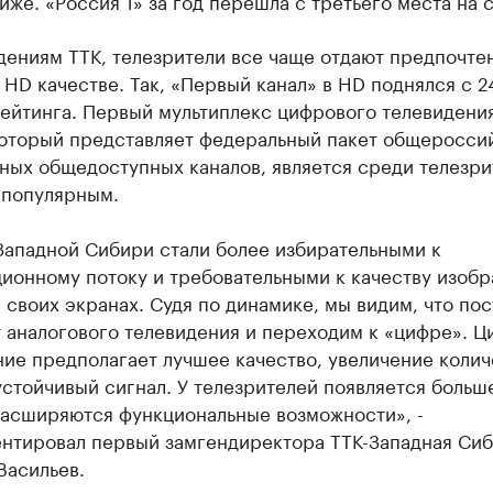
иже. «Россия 1» за год перешла с третьего места на 
дениям ТТК, телезрители все чаще отдают предпочте
 HD качестве. Так, «Первый канал» в HD поднялся с 24
рейтинга. Первый мультиплекс цифрового телевидени
который представляет федеральный пакет общеросси
ных общедоступных каналов, является среди телезри
 популярным.
Западной Сибири стали более избирательными к
ионному потоку и требовательными к качеству изоб
а своих экранах. Судя по динамике, мы видим, что по
т аналогового телевидения и переходим к «цифре». 
ие предполагает лучшее качество, увеличение колич
устойчивый сигнал. У телезрителей появляется больш
расширяются функциональные возможности», -
нтировал первый замгендиректора ТТК-Западная Си
Васильев.