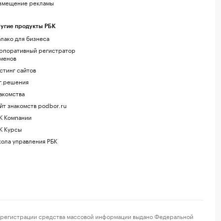
змещение рекламы
угие продукты РБК
лако для бизнеса
рпоративный регистратор
менов
стинг сайтов
г.решения
акомства
йт знакомств podbor.ru
К Компании
К Курсы
ола управления РБК
регистрации средства массовой информации выдано Федеральной