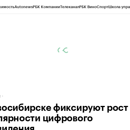
жимость
Autonews
РБК Компании
Телеканал
РБК Вино
Спорт
Школа упра
д
Стиль
Крипто
РБК Бизнес-среда
Дискуссионный клуб
Исследования
К
рагентов
Политика
Экономика
Бизнес
Технологии и медиа
Финансы
Рын
к
восибирске фиксируют рост
лярности цифрового
видения