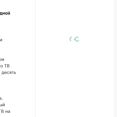
адной
м
ри
о ТВ
в десять
в.
ый
ТВ на