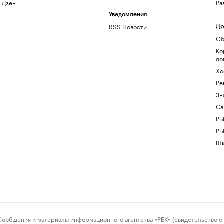
Дзен
Ра
Уведомления
RSS Новости
Др
Об
Ко
до
Хо
Ре
Зн
Са
РБ
РБ
Шк
ения и материалы информационного агентства «РБК» (свидетельство о 