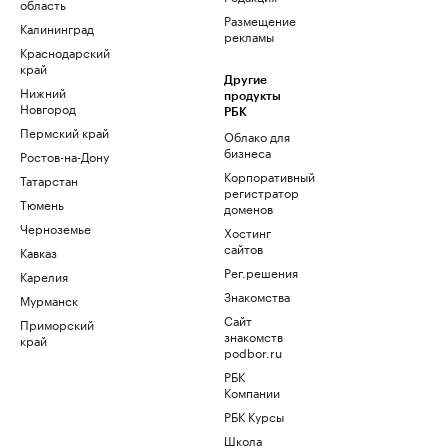
область
Размещение
Калининград
рекламы
Краснодарский
край
Другие
Нижний
продукты
Новгород
РБК
Пермский край
Облако для
бизнеса
Ростов-на-Дону
Корпоративный
Татарстан
регистратор
Тюмень
доменов
Черноземье
Хостинг
сайтов
Кавказ
Рег.решения
Карелия
Знакомства
Мурманск
Сайт
Приморский
знакомств
край
podbor.ru
РБК
Компании
РБК Курсы
Школа