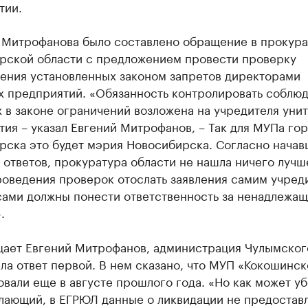
тии.
 Митрофанова было составлено обращение в прокура
рской области с предложением провести проверку
ения установленных законом запретов директорами
х предприятий. «Обязанность контролировать соблю
 в законе ограничений возложена на учредителя уни
ия – указал Евгений Митрофанов, – Так для МУПа го
рска это будет мэрия Новосибирска. Согласно начав
 ответов, прокуратура области не нашла ничего лучш
роведения проверок отослать заявления самим учред
сами должны понести ответственность за ненадлежа
.
щает Евгений Митрофанов, администрация Чулымског
ла ответ первой. В нем сказано, что МУП «Кокошинс
вали еще в августе прошлого года. «Но как может у
лающий, в ЕГРЮЛ данные о ликвидации не предостав