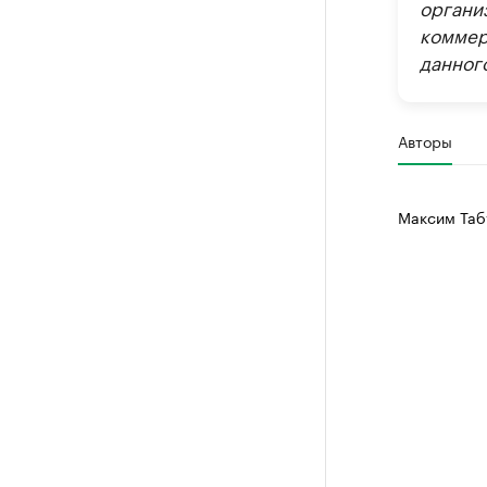
организ
коммер
данного
Авторы
Максим Таб