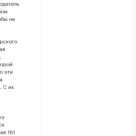
водитель
бом
обы не
рского
ая
,
торой
о эти
а
. С их
ку
ся
ия 161