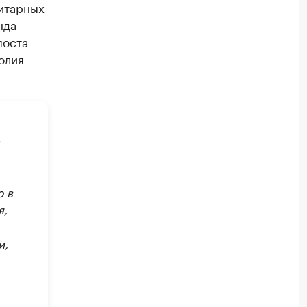
итарных
нда
поста
олия
ю в
я,
и,