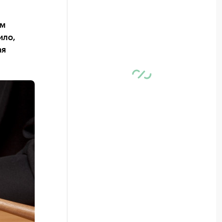
ом
ило,
ая