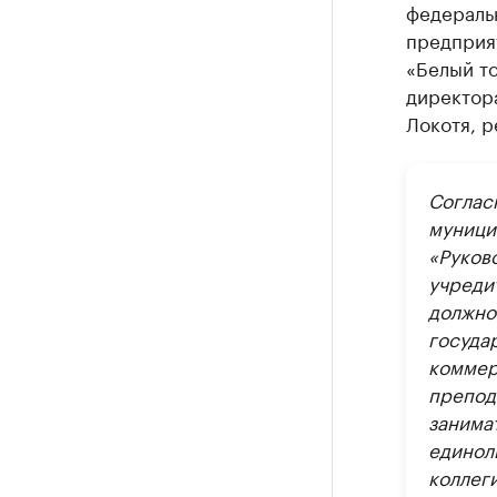
федераль
предприя
«Белый то
директор
Локотя, 
Соглас
муницип
«Руков
учреди
должно
госуда
коммер
препод
занима
единол
коллег