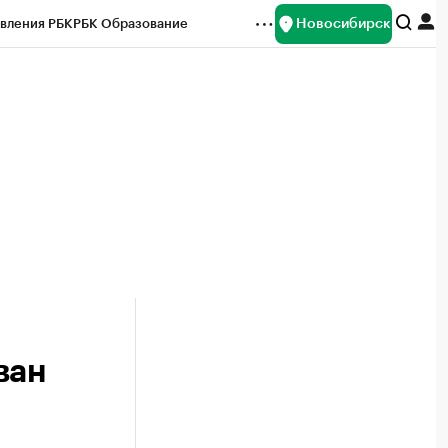
Новосибирск
вления РБК
РБК Образование
редитные рейтинги
Франшизы
Газета
ок наличной валюты
ван