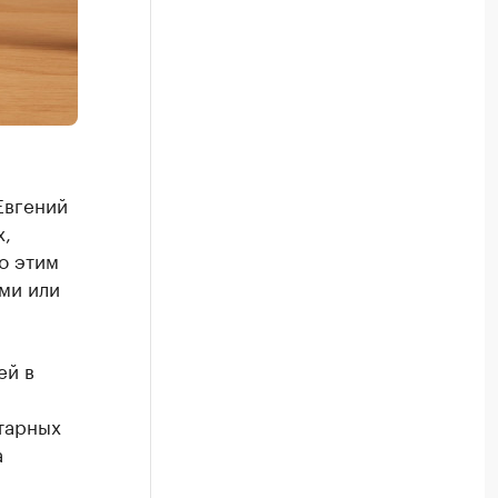
Евгений
,
о этим
ми или
ей в
тарных
а