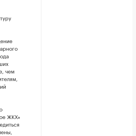
туру
дение
тарного
рода
ших
е, чем
ителям,
щий
о
кое ЖКХ»
бедиться
лены,