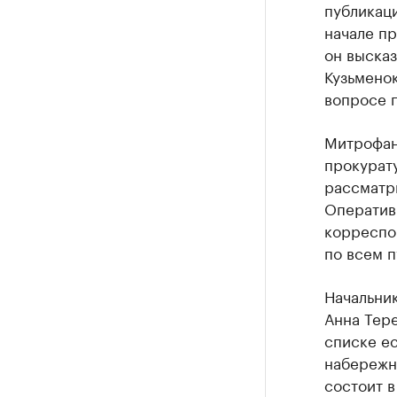
публикаци
начале п
он выска
Кузьменок
вопросе 
Митрофано
прокурату
рассматри
Оператив
корреспон
по всем п
Начальник
Анна Тер
списке е
набережн
состоит 