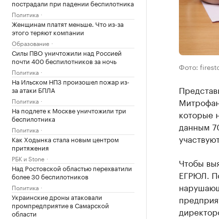
пострадали при падении беспилотника
Политика
Женщинам платят меньше. Что из-за
этого теряют компании
Образование
Силы ПВО уничтожили над Россией
почти 400 беспилотников за ночь
Фото: firest
Политика
На Ильском НПЗ произошел пожар из-
Представ
за атаки БПЛА
Митрофа
Политика
На подлете к Москве уничтожили три
которые 
беспилотника
данным 7
Политика
участвуют
Как Ходынка стала новым центром
притяжения
РБК и Stone
Чтобы выя
Над Ростовской областью перехватили
ЕГРЮЛ. По
более 30 беспилотников
нарушающ
Политика
Украинские дроны атаковали
предприя
промпредприятие в Самарской
директоро
области