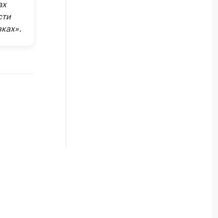
ах
сти
ках».