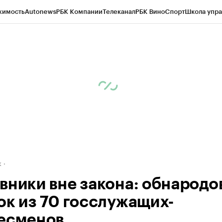
жимость
Autonews
РБК Компании
Телеканал
РБК Вино
Спорт
Школа упра
д
Стиль
Крипто
РБК Бизнес-среда
Дискуссионный клуб
Исследования
К
рагентов
Политика
Экономика
Бизнес
Технологии и медиа
Финансы
Рын
к
вники вне закона: обнародо
ок из 70 госслужащих-
есменов