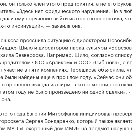
й, он только член этого предприятия, а не его руко
итель. «Здесь нет юридического нарушения. Но в лю
 дали ему поручение выйти из этого кооператива, чт
х-то инсинуаций», — заявила она.
решкова прояснила ситуацию с директором Новосиби
 Андрея Шило и директором парка культуры «Березов
хаила Безверхова. Например, Шило, согласно списку
 учредителем ООО «Арликом» и ООО «Сиб-нова», а в
 участие в пяти компаниях. Терешкова объяснила, чт
е были найдены еще в прошлом году. «Сейчас они об
 в процессе выхода из фирм, в которых они состояли
 этом году не было произведено ни одной сделки», -
 она.
 этого года Евгений Митрофанов инициировал провер
горсовета Сергея Бондаренко, который также являет
ом МУП «Похоронный дом ИМИ» на предмет нарушен