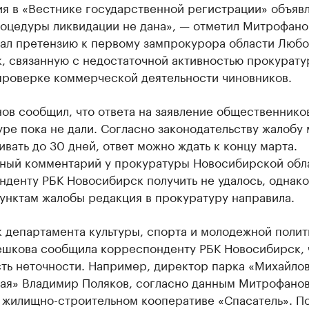
я в «Вестнике государственной регистрации» объяв
роцедуры ликвидации не дана», — отметил Митрофано
зал претензию к первому зампрокурора области Любо
, связанную с недостаточной активностью прокурату
проверке коммерческой деятельности чиновников.
в сообщил, что ответа на заявление общественнико
ре пока не дали. Согласно законодательству жалобу 
вать до 30 дней, ответ можно ждать к концу марта.
ный комментарий у прокуратуры Новосибирской обл
денту РБК Новосибирск получить не удалось, однако
унктам жалобы редакция в прокуратуру направила.
 департамента культуры, спорта и молодежной полит
ешкова сообщила корреспонденту РБК Новосибирск, 
сть неточности. Например, директор парка «Михайло
ая» Владимир Поляков, согласно данным Митрофанов
в жилищно-строительном кооперативе «Спасатель». П