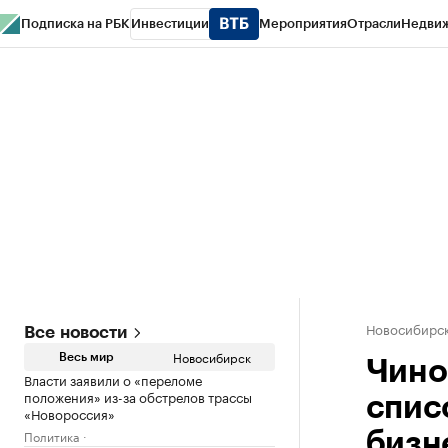
Подписка на РБК
Инвестиции
Мероприятия
Отрасли
Недви
РБК Курсы
РБК Life
Тренды
Визионеры
Национальные проекты
Горо
Спецпроекты СПб
Конференции СПб
Спецпроекты
Проверка конт
Новосибирс
Все новости
Новосибирск
Весь мир
Чино
Власти заявили о «переломе
положения» из-за обстрелов трассы
спис
«Новороссия»
Политика
бизн