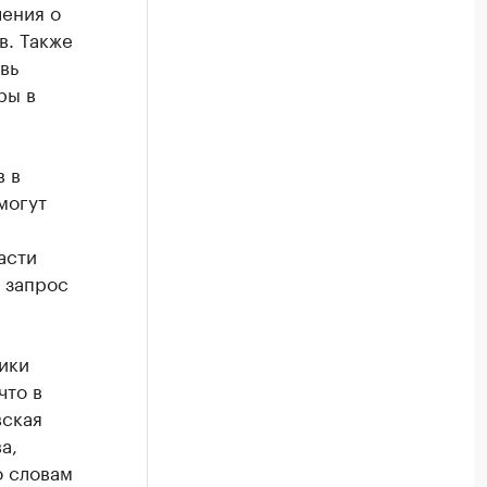
ления о
в. Также
вь
ры в
в в
могут
асти
 запрос
ики
что в
вская
а,
о словам