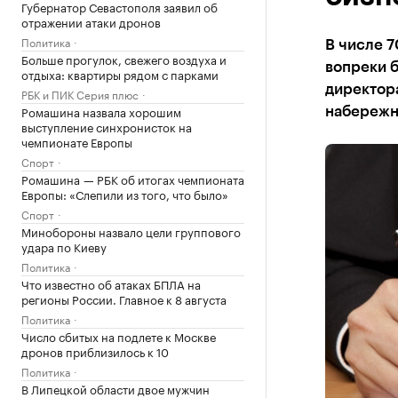
Губернатор Севастополя заявил об
отражении атаки дронов
Политика
В числе 
Больше прогулок, свежего воздуха и
вопреки б
отдыха: квартиры рядом с парками
директор
РБК и ПИК Серия плюс
Ромашина назвала хорошим
набережн
выступление синхронисток на
чемпионате Европы
Спорт
Ромашина — РБК об итогах чемпионата
Европы: «Слепили из того, что было»
Спорт
Минобороны назвало цели группового
удара по Киеву
Политика
Что известно об атаках БПЛА на
регионы России. Главное к 8 августа
Политика
Число сбитых на подлете к Москве
дронов приблизилось к 10
Политика
В Липецкой области двое мужчин