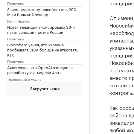
предприя
Политика
Зачем смартфону телеобъектив, 200
Мп и большой сенсор
От имени
РБК и Huawei
Новосиби
Новая Зеландия анонсировала 36-й
несоблюд
пакет санкций против России
Политика
унитарны
Bloomberg узнал, что Украина
указанных
пообещала США больше не атаковать
предприят
КТК
Политика
Новосиби
Axios узнал, что OpenAI замедлила
поступать
разработку ИИ-модели Astra
вместо п
Технологии и медиа
которые 
Загрузить еще
контроль»
Как сооб
района да
ликвидиро
любой же