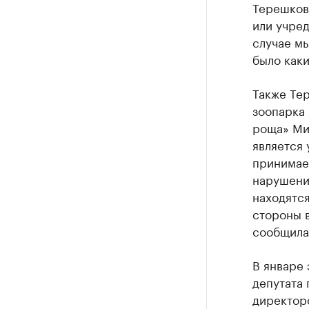
Терешково
или учред
случае мы
было каки
Также Те
зоопарка
роща» Ми
является
принимает
нарушени
находятся
стороны в
сообщила
В январе
депутата 
директор