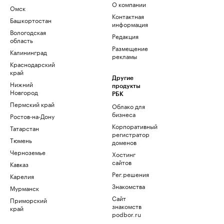
О компании
Омск
Контактная
Башкортостан
информация
Вологодская
Редакция
область
Размещение
Калининград
рекламы
Краснодарский
край
Другие
Нижний
продукты
Новгород
РБК
Пермский край
Облако для
бизнеса
Ростов-на-Дону
Корпоративный
Татарстан
регистратор
Тюмень
доменов
Черноземье
Хостинг
сайтов
Кавказ
Рег.решения
Карелия
Знакомства
Мурманск
Сайт
Приморский
знакомств
край
podbor.ru