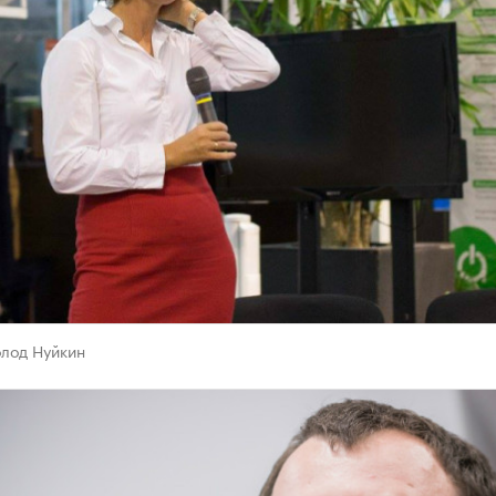
лод Нуйкин