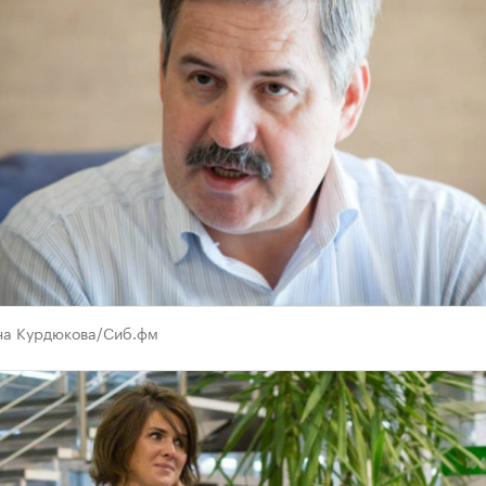
на Курдюкова/Сиб.фм