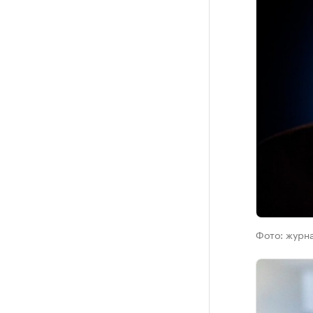
Фото:
журна