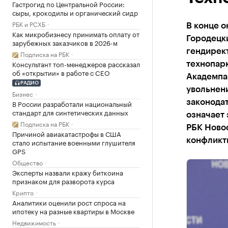
Гастрогид по Центральной России:
сыры, крокодилы и органический сидр
РБК и РСХБ
В конце 
Как микробизнесу принимать оплату от
Городецк
зарубежных заказчиков в 2026-м
гендирек
Подписка на РБК
Консультант топ-менеджеров рассказал
технопарк
об «открытии» в работе с CEO
Академпа
РАДИО
увольнен
Бизнес
законодат
В России разработали национальный
стандарт для синтетических данных
означает 
Подписка на РБК
РБК Ново
Причиной авиакатастрофы в США
конфликтн
стало испытание военными глушителя
GPS
Общество
Эксперты назвали кражу биткоина
признаком для разворота курса
Крипто
Аналитики оценили рост спроса на
ипотеку на разные квартиры в Москве
Недвижимость