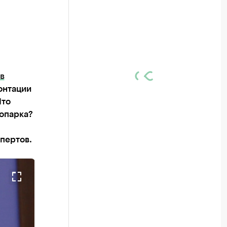
в
онтации
Что
нопарка?
пертов.