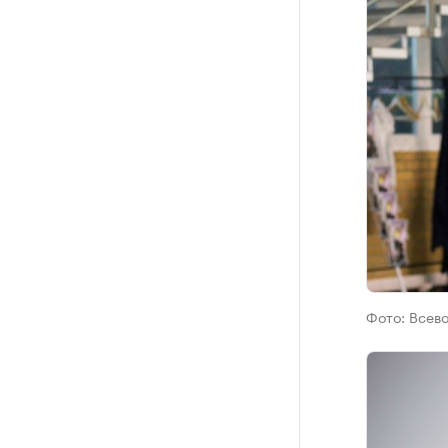
Фото:
Всево