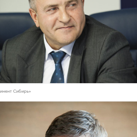
инент Сибирь»