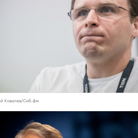
й Ковалев/Сиб.фм