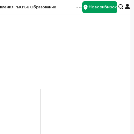
Новосибирск
вления РБК
РБК Образование
редитные рейтинги
Франшизы
Газета
ок наличной валюты