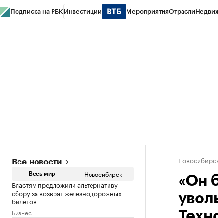
Подписка на РБК
Инвестиции
Мероприятия
Отрасли
Недви
РБК Курсы
РБК Life
Тренды
Визионеры
Национальные проекты
Горо
Спецпроекты СПб
Конференции СПб
Спецпроекты
Проверка конт
Новосибирс
Все новости
Новосибирск
Весь мир
«Он 
Властям предложили альтернативу
сбору за возврат железнодорожных
увол
билетов
Бизнес
Техн