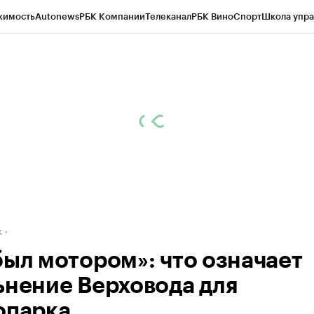
жимость
Autonews
РБК Компании
Телеканал
РБК Вино
Спорт
Школа упра
д
Стиль
Крипто
РБК Бизнес-среда
Дискуссионный клуб
Исследования
К
рагентов
Политика
Экономика
Бизнес
Технологии и медиа
Финансы
Рын
к
был мотором»: что означает
ьнение Верховода для
опарка