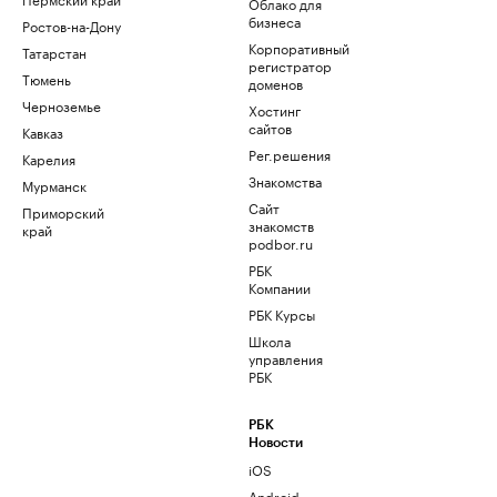
Облако для
бизнеса
Ростов-на-Дону
Корпоративный
Татарстан
регистратор
Тюмень
доменов
Черноземье
Хостинг
сайтов
Кавказ
Рег.решения
Карелия
Знакомства
Мурманск
Сайт
Приморский
знакомств
край
podbor.ru
РБК
Компании
РБК Курсы
Школа
управления
РБК
РБК
Новости
iOS
Android