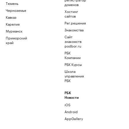
Тюмень
доменов
Черноземье
Хостинг
сайтов
Кавказ
Рег.решения
Карелия
Знакомства
Мурманск
Сайт
Приморский
знакомств
край
podbor.ru
РБК
Компании
РБК Курсы
Школа
управления
РБК
РБК
Новости
iOS
Android
AppGallery