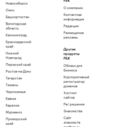
РБК
Новосибирск
О компании
Омск
Контактная
Башкортостан
информация
Вологодская
Редакция
область
Размещение
Калининград
рекламы
Краснодарский
край
Другие
Нижний
продукты
Новгород
РБК
Пермский край
Облако для
бизнеса
Ростов-на-Дону
Корпоративный
Татарстан
регистратор
Тюмень
доменов
Черноземье
Хостинг
сайтов
Кавказ
Рег.решения
Карелия
Знакомства
Мурманск
Сайт
Приморский
знакомств
край
podbor.ru