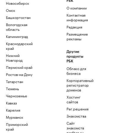
РБК
Новосибирск
О компании
Омск
Контактная
Башкортостан
информация
Вологодская
Редакция
область
Размещение
Калининград
рекламы
Краснодарский
край
Другие
Нижний
продукты
Новгород
РБК
Пермский край
Облако для
бизнеса
Ростов-на-Дону
Корпоративный
Татарстан
регистратор
Тюмень
доменов
Черноземье
Хостинг
сайтов
Кавказ
Рег.решения
Карелия
Знакомства
Мурманск
Сайт
Приморский
знакомств
край
podbor.ru