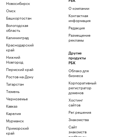
РБК
Новосибирск
О компании
Омск
Контактная
Башкортостан
информация
Вологодская
Редакция
область
Размещение
Калининград
рекламы
Краснодарский
край
Другие
Нижний
продукты
Новгород
РБК
Пермский край
Облако для
бизнеса
Ростов-на-Дону
Корпоративный
Татарстан
регистратор
Тюмень
доменов
Черноземье
Хостинг
сайтов
Кавказ
Рег.решения
Карелия
Знакомства
Мурманск
Сайт
Приморский
знакомств
край
podbor.ru