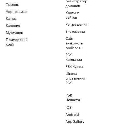
регистратор
Тюмень
доменов
Черноземье
Хостинг
сайтов
Кавказ
Рег.решения
Карелия
Знакомства
Мурманск
Сайт
Приморский
знакомств
край
podbor.ru
РБК
Компании
РБК Курсы
Школа
управления
РБК
РБК
Новости
iOS
Android
AppGallery