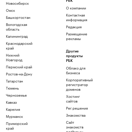
РБК
Новосибирск
О компании
Омск
Контактная
Башкортостан
информация
Вологодская
Редакция
область
Размещение
Калининград
рекламы
Краснодарский
край
Другие
Нижний
продукты
Новгород
РБК
Пермский край
Облако для
бизнеса
Ростов-на-Дону
Корпоративный
Татарстан
регистратор
Тюмень
доменов
Черноземье
Хостинг
сайтов
Кавказ
Рег.решения
Карелия
Знакомства
Мурманск
Сайт
Приморский
знакомств
край
podbor.ru