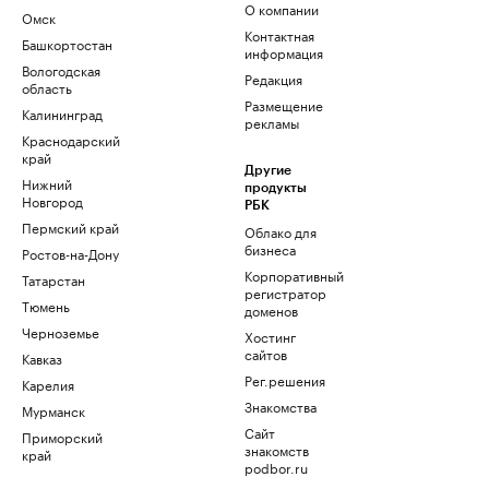
О компании
Омск
Контактная
Башкортостан
информация
Вологодская
Редакция
область
Размещение
Калининград
рекламы
Краснодарский
край
Другие
Нижний
продукты
Новгород
РБК
Пермский край
Облако для
бизнеса
Ростов-на-Дону
Корпоративный
Татарстан
регистратор
Тюмень
доменов
Черноземье
Хостинг
сайтов
Кавказ
Рег.решения
Карелия
Знакомства
Мурманск
Сайт
Приморский
знакомств
край
podbor.ru