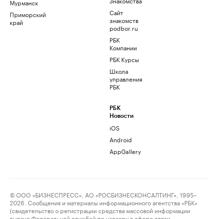
Знакомства
Мурманск
Сайт
Приморский
знакомств
край
podbor.ru
РБК
Компании
РБК Курсы
Школа
управления
РБК
РБК
Новости
iOS
Android
AppGallery
© ООО «БИЗНЕСПРЕСС», АО «РОСБИЗНЕСКОНСАЛТИНГ», 1995–
2026. Сообщения и материалы информационного агентства «РБК»
(свидетельство о регистрации средства массовой информации
выдано Федеральной службой по надзору в сфере связи,