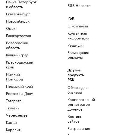
Санкт-Петербург
RSS Новости
и область
Екатеринбург
РБК
Новосибирск
О компании
Омск
Контактная
Башкортостан
информация
Вологодская
Редакция
область
Размещение
Калининград
рекламы
Краснодарский
край
Другие
Нижний
продукты
Новгород
РБК
Пермский край
Облако для
бизнеса
Ростов-на-Дону
Корпоративный
Татарстан
регистратор
Тюмень
доменов
Черноземье
Хостинг
сайтов
Кавказ
Рег.решения
Карелия