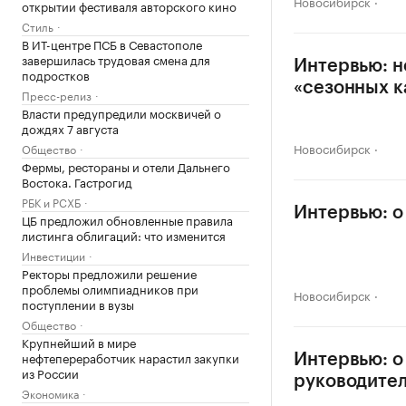
Новосибирск
открытии фестиваля авторского кино
Стиль
В ИТ-центре ПСБ в Севастополе
завершилась трудовая смена для
Интервью: н
подростков
«сезонных к
Пресс-релиз
Власти предупредили москвичей о
дождях 7 августа
Новосибирск
Общество
Фермы, рестораны и отели Дальнего
Востока. Гастрогид
РБК и РСХБ
Интервью: о
ЦБ предложил обновленные правила
листинга облигаций: что изменится
Инвестиции
Ректоры предложили решение
проблемы олимпиадников при
Новосибирск
поступлении в вузы
Общество
Крупнейший в мире
нефтепереработчик нарастил закупки
Интервью: о
из России
руководите
Экономика