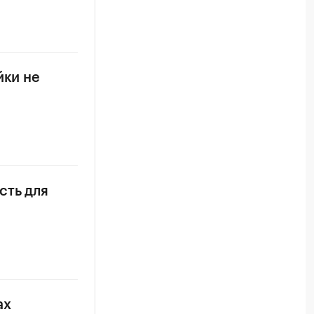
йки не
сть для
ах