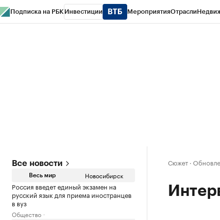
Подписка на РБК
Инвестиции
Мероприятия
Отрасли
Недви
РБК Курсы
РБК Life
Тренды
Визионеры
Национальные проекты
Горо
Спецпроекты СПб
Конференции СПб
Спецпроекты
Проверка конт
Сюжет
·
Обновле
Все новости
Новосибирск
Весь мир
Россия введет единый экзамен на
Интер
русский язык для приема иностранцев
в вуз
Общество