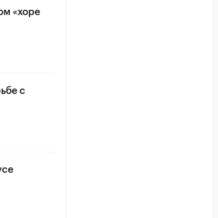
ом «хоре
ьбе с
усе