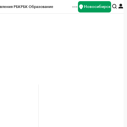
Новосибирск
вления РБК
РБК Образование
редитные рейтинги
Франшизы
Газета
ок наличной валюты