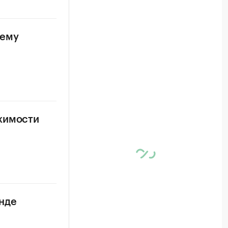
лему
ижимости
нде