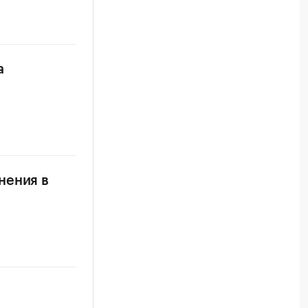
а
нения в