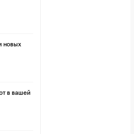
и новых
ют в вашей