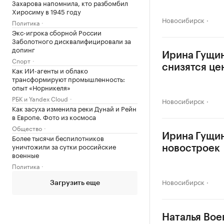
Захарова напомнила, кто разбомбил
Хиросиму в 1945 году
Новосибирск
Политика
Экс-игрока сборной России
Заболотного дисквалифицировали за
допинг
Ирина Гущин
Спорт
снизятся це
Как ИИ-агенты и облако
трансформируют промышленность:
опыт «Норникеля»
РБК и Yandex Cloud
Новосибирск
Как засуха изменила реки Дунай и Рейн
в Европе. Фото из космоса
Общество
Ирина Гущин
Более тысячи беспилотников
уничтожили за сутки российские
новостроек
военные
Политика
Новосибирск
Загрузить еще
Наталья Воев