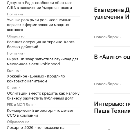
Депутаты Рады сообщили об отказе
США в назначении Умерова послом
Екатерина Д
Политика
увлечения 
Ученые раскрыли роль «солнечных
перьев» в формировании мощных
вспышек
Общество
Новосибирск
Военная операция на Украине. Карта
боевых действий
Политика
В «Авито» о
Биржа Uniswap запустила лаунчпад для
мемкоинов в сети Robinhood
Крипто
Хоккейное «Динамо» продлило
контракт с капитаном
Новосибирск
Спорт
Облигации вместо кредита: как малому
бизнесу разместить публичный долг
РБК и МСП Банк
Интервью: п
Коммерческий директор: что делает
Паша Техни
CCO в компании
Образование
Локарно-2026: что показали на