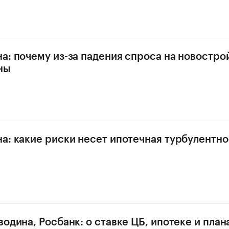
а: почему из-за падения спроса на новостро
ны
а: какие риски несет ипотечная турбулентно
одина, Росбанк: о ставке ЦБ, ипотеке и план