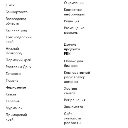
О компании
Омск
Контактная
Башкортостан
информация
Вологодская
Редакция
область
Размещение
Калининград
рекламы
Краснодарский
край
Другие
Нижний
продукты
Новгород
РБК
Пермский край
Облако для
бизнеса
Ростов-на-Дону
Корпоративный
Татарстан
регистратор
Тюмень
доменов
Черноземье
Хостинг
сайтов
Кавказ
Рег.решения
Карелия
Знакомства
Мурманск
Сайт
Приморский
знакомств
край
podbor.ru