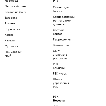
Новгород
РБК
Пермский край
Облако для
бизнеса
Ростов-на-Дону
Корпоративный
Татарстан
регистратор
Тюмень
доменов
Черноземье
Хостинг
сайтов
Кавказ
Рег.решения
Карелия
Знакомства
Мурманск
Сайт
Приморский
знакомств
край
podbor.ru
РБК
Компании
РБК Курсы
Школа
управления
РБК
РБК
Новости