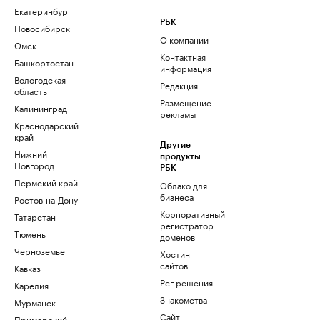
Екатеринбург
РБК
Новосибирск
О компании
Омск
Контактная
Башкортостан
информация
Вологодская
Редакция
область
Размещение
Калининград
рекламы
Краснодарский
край
Другие
Нижний
продукты
Новгород
РБК
Пермский край
Облако для
бизнеса
Ростов-на-Дону
Корпоративный
Татарстан
регистратор
Тюмень
доменов
Черноземье
Хостинг
сайтов
Кавказ
Рег.решения
Карелия
Знакомства
Мурманск
Сайт
Приморский