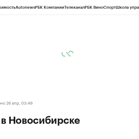
жимость
Autonews
РБК Компании
Телеканал
РБК Вино
Спорт
Школа упра
д
Стиль
Крипто
РБК Бизнес-среда
Дискуссионный клуб
Исследования
К
рагентов
Политика
Экономика
Бизнес
Технологии и медиа
Финансы
Рын
но 26 апр, 03:49
 в Новосибирске