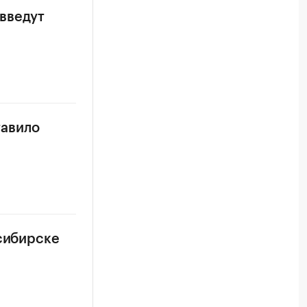
введут
тавило
осибирске