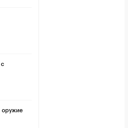
 с
и оружие