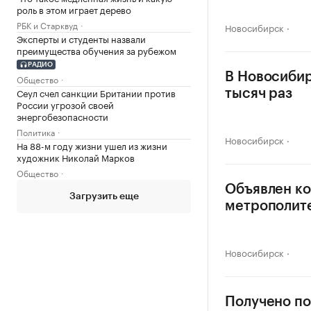
роль в этом играет дерево
РБК и Старквуд
Новосибирск
Эксперты и студенты назвали
преимущества обучения за рубежом
РАДИО
В Новосибир
Общество
Сеул счел санкции Британии против
тысяч раз
России угрозой своей
энергобезопасности
Политика
Новосибирск
На 88-м году жизни ушел из жизни
художник Николай Марков
Общество
Объявлен ко
Загрузить еще
метрополит
Новосибирск
Получено по