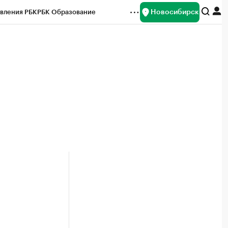
Новосибирск
вления РБК
РБК Образование
редитные рейтинги
Франшизы
Газета
ок наличной валюты