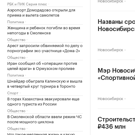
Новосибирск
РБК и ПИК Серия плюс
Аэропорт Домодедово открыли для
приема и вылета самолетов
Политика
Названы сро
Женщина и ребенок погибли во время
Новосибирс
непогоды в Смоленске
Общество
Арест запросили обвиняемой по делу о
Новосибирск
порнографии экс-участнице «Дома-2»
Общество
Иран сообщил об «операции против
целей врага» в Ормузском проливе
Мэр Новосиб
Политика
«Спортивно
Шнайдер обыграла Калинскую и вышла
в четвертый круг турнира в Торонто
Спорт
Новосибирск
В горах Казахстана эвакуировали еще
одного туриста из России
Общество
В Смоленской области ввели режим ЧС
Строительст
после мощного циклона
₽436 млн
Общество
Что такое медленная жизнь и какую