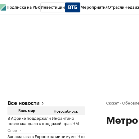
Подписка на РБК
Инвестиции
Мероприятия
Отрасли
Недви
РБК Курсы
РБК Life
Тренды
Визионеры
Национальные проекты
Горо
Спецпроекты СПб
Конференции СПб
Спецпроекты
Проверка конт
Сюжет
·
Обновле
Все новости
Новосибирск
Весь мир
В Африке поддержали Инфантино
Метро
после скандала с продажей прав ЧМ
Спорт
Запасы газа в Европе на минимуме. Что