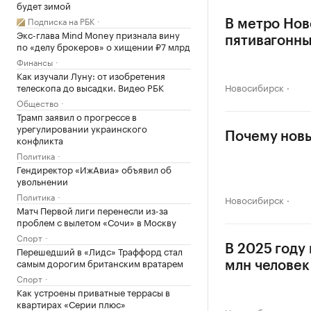
будет зимой
Подписка на РБК
В метро Нов
Экс-глава Mind Money признала вину
пятивагонны
по «делу брокеров» о хищении ₽7 млрд
Финансы
Как изучали Луну: от изобретения
телескопа до высадки. Видео РБК
Новосибирск
Общество
Трамп заявил о прогрессе в
урегулировании украинского
Почему новы
конфликта
Политика
Гендиректор «ИжАвиа» объявил об
увольнении
Политика
Новосибирск
Матч Первой лиги перенесли из-за
проблем с вылетом «Сочи» в Москву
Спорт
В 2025 году
Перешедший в «Лидс» Траффорд стал
самым дорогим британским вратарем
млн человек
Спорт
Как устроены приватные террасы в
квартирах «Серии плюс»