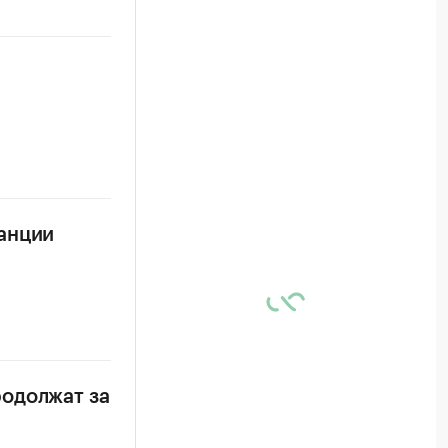
анции
одолжат за