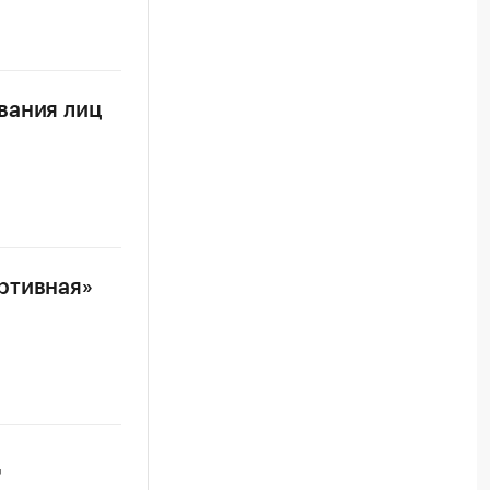
вания лиц
ртивная»
д