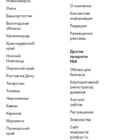
Новосибирск
О компании
Омск
Контактная
Башкортостан
информация
Вологодская
Редакция
область
Размещение
Калининград
рекламы
Краснодарский
край
Другие
Нижний
продукты
Новгород
РБК
Пермский край
Облако для
бизнеса
Ростов-на-Дону
Корпоративный
Татарстан
регистратор
Тюмень
доменов
Черноземье
Хостинг
сайтов
Кавказ
Рег.решения
Карелия
Знакомства
Мурманск
Сайт
Приморский
знакомств
край
podbor.ru