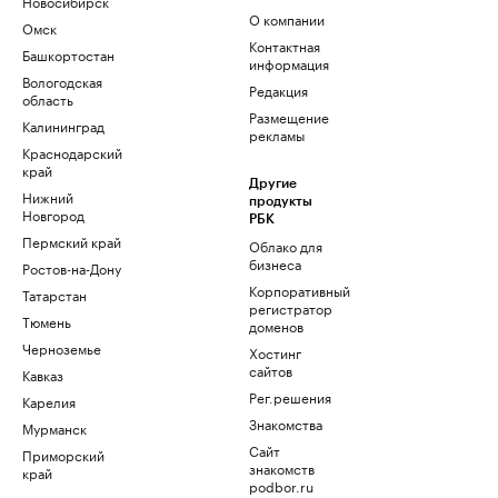
Новосибирск
О компании
Омск
Контактная
Башкортостан
информация
Вологодская
Редакция
область
Размещение
Калининград
рекламы
Краснодарский
край
Другие
Нижний
продукты
Новгород
РБК
Пермский край
Облако для
бизнеса
Ростов-на-Дону
Корпоративный
Татарстан
регистратор
Тюмень
доменов
Черноземье
Хостинг
сайтов
Кавказ
Рег.решения
Карелия
Знакомства
Мурманск
Сайт
Приморский
знакомств
край
podbor.ru