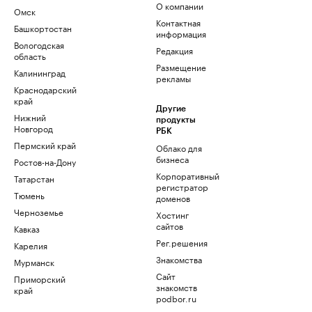
О компании
Омск
Контактная
Башкортостан
информация
Вологодская
Редакция
область
Размещение
Калининград
рекламы
Краснодарский
край
Другие
Нижний
продукты
Новгород
РБК
Пермский край
Облако для
бизнеса
Ростов-на-Дону
Корпоративный
Татарстан
регистратор
Тюмень
доменов
Черноземье
Хостинг
сайтов
Кавказ
Рег.решения
Карелия
Знакомства
Мурманск
Сайт
Приморский
знакомств
край
podbor.ru