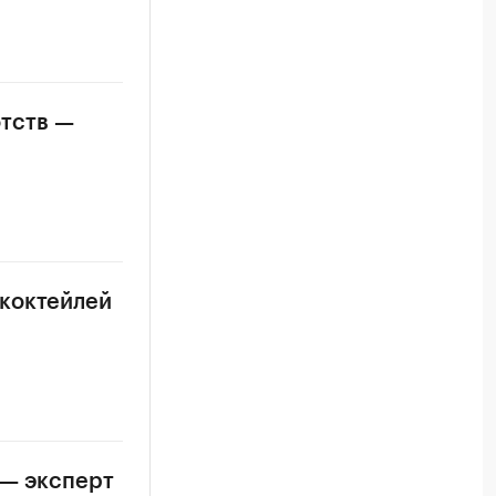
отств —
 коктейлей
 — эксперт