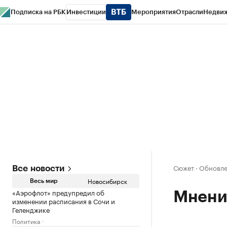
Подписка на РБК
Инвестиции
Мероприятия
Отрасли
Недви
РБК Курсы
РБК Life
Тренды
Визионеры
Национальные проекты
Горо
Спецпроекты СПб
Конференции СПб
Спецпроекты
Проверка конт
Сюжет
·
Обновлен
Все новости
Новосибирск
Весь мир
«Аэрофлот» предупредил об
Мнени
изменении расписания в Сочи и
Геленджике
Политика