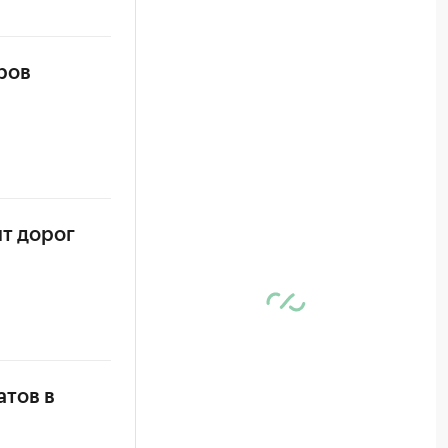
ров
т дорог
атов в