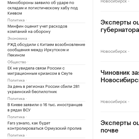
Новосибирск
Минобороны заявило об ударе по
складам и логистическому хабу под
Киевом
Политика
Эксперты о
Минфин оценит учет расходов
губернатор
компаний на оборону
Экономика
РЖД обсудили с Китаем возобновление
сообщения между Иркутском и
Новосибирск
Пекином
Общество
ЕК не увидела связи России с
миграционным кризисом в Сеуте
Чиновник за
Политика
Новосибирс
За день в регионах России сбили 281
украинский беспилотник
Политика
Новосибирск
В Киеве заявили о 16 тыс. иностранцев
в рядах ВСУ
Политика
Fars узнало, как будет
Эксперты оц
контролироваться Ормузский пролив
почве
Политика