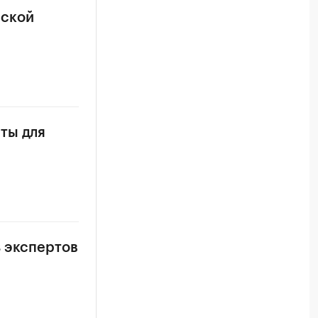
рской
ты для
з экспертов