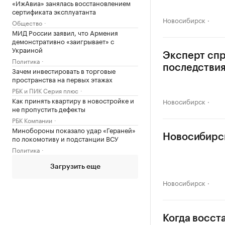
«ИжАвиа» занялась восстановлением
сертификата эксплуатанта
Новосибирск
Общество
МИД России заявил, что Армения
демонстративно «заигрывает» с
Украиной
Эксперт спр
Политика
последстви
Зачем инвестировать в торговые
пространства на первых этажах
РБК и ПИК Серия плюс
Как принять квартиру в новостройке и
Новосибирск
не пропустить дефекты
РБК Компании
Минобороны показало удар «Гераней»
Новосибирск
по локомотиву и подстанции ВСУ
Политика
Загрузить еще
Новосибирск
Когда восст