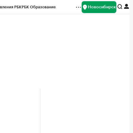
Новосибирск
вления РБК
РБК Образование
редитные рейтинги
Франшизы
Газета
ок наличной валюты