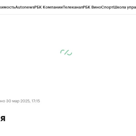
жимость
Autonews
РБК Компании
Телеканал
РБК Вино
Спорт
Школа упра
д
Стиль
Крипто
РБК Бизнес-среда
Дискуссионный клуб
Исследования
К
рагентов
Политика
Экономика
Бизнес
Технологии и медиа
Финансы
Рын
о 30 мар 2025, 17:15
я