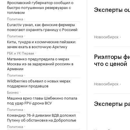
Ярославский губернатор сообщил о
быстро потушенных резервуарах с
Эксперты оц
топливом
Политика
Euractiv узнал, как финские фермеры
помогают охранять границу с Россией
Политика
Новосибирск
Киты, тундра и космические пейзажи:
зачем ехать в восточную Арктику
РБК и УК Первая
Риэлторы фи
Матвиенко предупредила о мерах
Москвы из-за задержаний россиян в
что с ценой
Армении
Политика
Wildberries объявил о новых мерах
Новосибирск
поддержки продавцов
Бизнес
Машина врио главы Шебекино попала
под удар FPV‑дрона ВСУ
Эксперты ра
Политика
Командир 76-й дивизии ВДВ доложил
Путину об обстановке на Доброполье
Политика