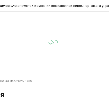
жимость
Autonews
РБК Компании
Телеканал
РБК Вино
Спорт
Школа упра
д
Стиль
Крипто
РБК Бизнес-среда
Дискуссионный клуб
Исследования
К
рагентов
Политика
Экономика
Бизнес
Технологии и медиа
Финансы
Рын
о 30 мар 2025, 17:15
я