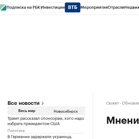
Подписка на РБК
Инвестиции
Мероприятия
Отрасли
Недви
РБК Курсы
РБК Life
Тренды
Визионеры
Национальные проекты
Горо
Спецпроекты СПб
Конференции СПб
Спецпроекты
Проверка конт
Сюжет
·
Обновлен
Все новости
Новосибирск
Весь мир
Трамп рассказал спонсорам, кого надо
Мнени
избрать президентом США
Политика
В Германии задержали украинца,