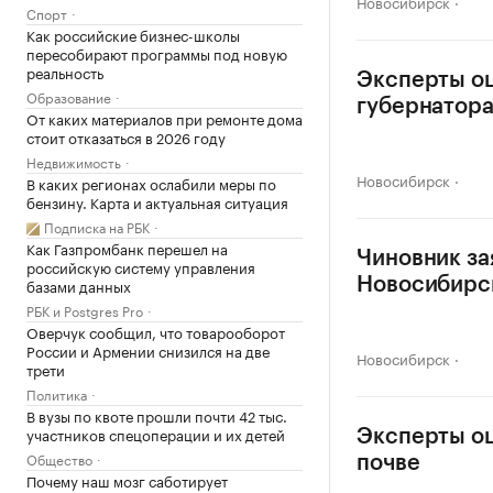
Новосибирск
Спорт
Как российские бизнес-школы
пересобирают программы под новую
реальность
Эксперты о
Образование
губернатор
От каких материалов при ремонте дома
стоит отказаться в 2026 году
Недвижимость
Новосибирск
В каких регионах ослабили меры по
бензину. Карта и актуальная ситуация
Подписка на РБК
Как Газпромбанк перешел на
Чиновник за
российскую систему управления
базами данных
Новосибирс
РБК и Postgres Pro
Оверчук сообщил, что товарооборот
России и Армении снизился на две
Новосибирск
трети
Политика
В вузы по квоте прошли почти 42 тыс.
участников спецоперации и их детей
Эксперты оц
Общество
почве
Почему наш мозг саботирует