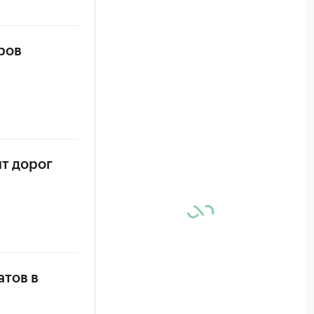
ров
т дорог
атов в