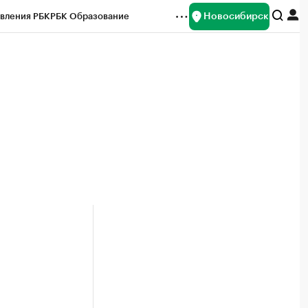
Новосибирск
вления РБК
РБК Образование
редитные рейтинги
Франшизы
Газета
ок наличной валюты