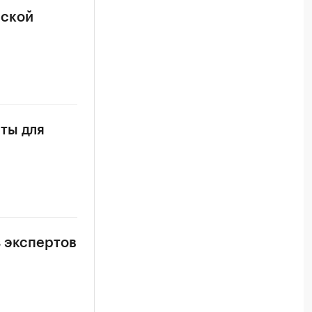
рской
ты для
з экспертов