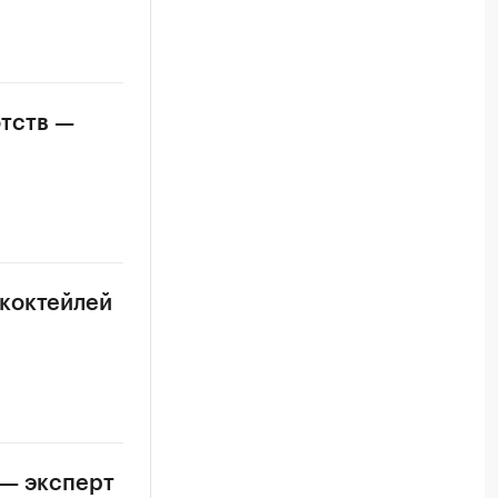
отств —
 коктейлей
 — эксперт