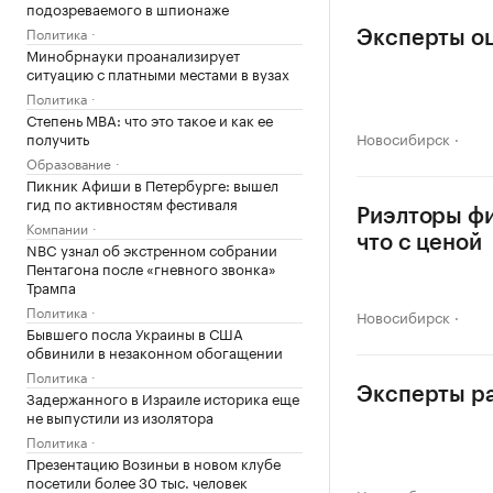
подозреваемого в шпионаже
Политика
Эксперты оц
Минобрнауки проанализирует
ситуацию с платными местами в вузах
Политика
Степень MBA: что это такое и как ее
получить
Новосибирск
Образование
Пикник Афиши в Петербурге: вышел
гид по активностям фестиваля
Риэлторы фи
Компании
что с ценой
NBC узнал об экстренном собрании
Пентагона после «гневного звонка»
Трампа
Политика
Новосибирск
Бывшего посла Украины в США
обвинили в незаконном обогащении
Политика
Эксперты ра
Задержанного в Израиле историка еще
не выпустили из изолятора
Политика
Презентацию Возиньи в новом клубе
посетили более 30 тыс. человек