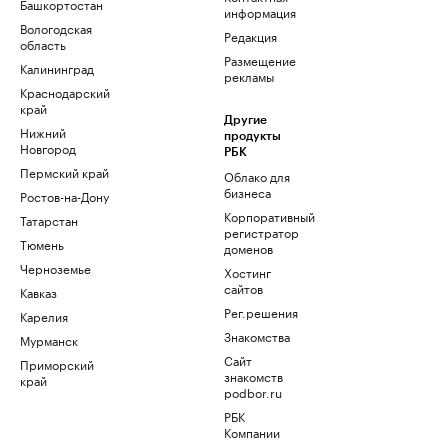
Башкортостан
информация
Вологодская
Редакция
область
Размещение
Калининград
рекламы
Краснодарский
край
Другие
Нижний
продукты
Новгород
РБК
Пермский край
Облако для
бизнеса
Ростов-на-Дону
Корпоративный
Татарстан
регистратор
Тюмень
доменов
Черноземье
Хостинг
сайтов
Кавказ
Рег.решения
Карелия
Знакомства
Мурманск
Сайт
Приморский
знакомств
край
podbor.ru
РБК
Компании