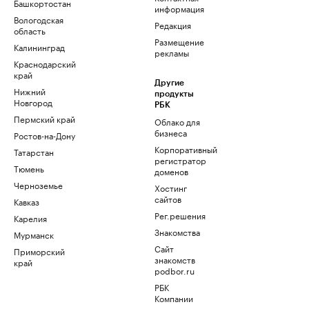
Башкортостан
информация
Вологодская
Редакция
область
Размещение
Калининград
рекламы
Краснодарский
край
Другие
Нижний
продукты
Новгород
РБК
Пермский край
Облако для
бизнеса
Ростов-на-Дону
Корпоративный
Татарстан
регистратор
Тюмень
доменов
Черноземье
Хостинг
сайтов
Кавказ
Рег.решения
Карелия
Знакомства
Мурманск
Сайт
Приморский
знакомств
край
podbor.ru
РБК
Компании