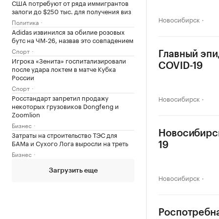
США потребуют от ряда иммигрантов
залоги до $250 тыс. для получения виз
Новосибирск
Политика
Adidas извинился за обилие розовых
бутс на ЧМ-26, назвав это совпадением
Спорт
Главный эпи
Игрока «Зенита» госпитализировали
COVID-19
после удара локтем в матче Кубка
России
Спорт
Росстандарт запретил продажу
Новосибирск
некоторых грузовиков Dongfeng и
Zoomlion
Бизнес
Новосибирск
Затраты на строительство ТЭС для
БАМа и Сухого Лога выросли на треть
19
Бизнес
Загрузить еще
Новосибирск
Роспотребна