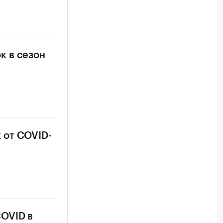
к в сезон
 от COVID-
OVID в