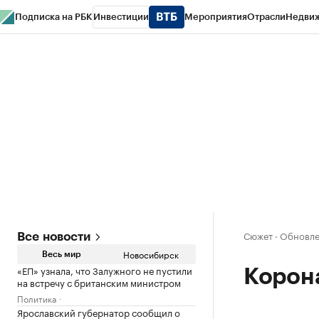
Подписка на РБК
Инвестиции
Мероприятия
Отрасли
Недви
РБК Курсы
РБК Life
Тренды
Визионеры
Национальные проекты
Горо
Спецпроекты СПб
Конференции СПб
Спецпроекты
Проверка конт
Сюжет
·
Обновлен
Все новости
Новосибирск
Весь мир
«ЕП» узнала, что Залужного не пустили
Корон
на встречу с британским министром
Политика
Ярославский губернатор сообщил о