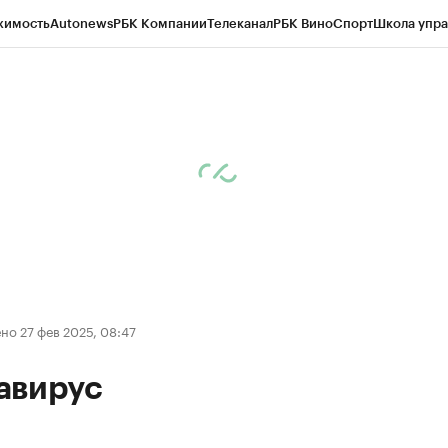
жимость
Autonews
РБК Компании
Телеканал
РБК Вино
Спорт
Школа упра
д
Стиль
Крипто
РБК Бизнес-среда
Дискуссионный клуб
Исследования
К
рагентов
Политика
Экономика
Бизнес
Технологии и медиа
Финансы
Рын
о 27 фев 2025, 08:47
авирус