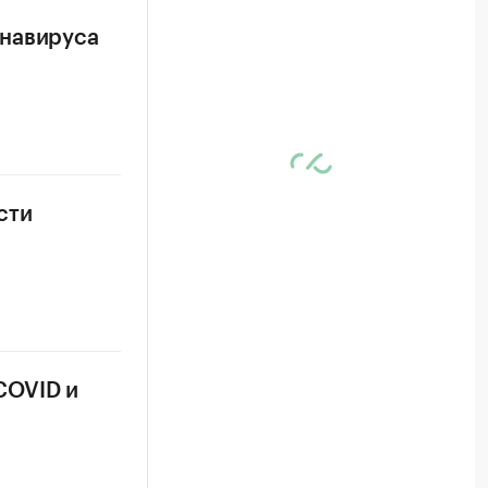
онавируса
сти
COVID и