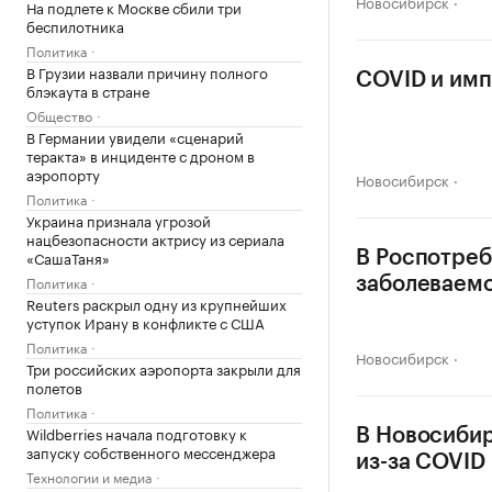
Новосибирск
На подлете к Москве сбили три
беспилотника
Политика
В Грузии назвали причину полного
COVID и имп
блэкаута в стране
Общество
В Германии увидели «сценарий
теракта» в инциденте с дроном в
аэропорту
Новосибирск
Политика
Украина признала угрозой
нацбезопасности актрису из сериала
«СашаТаня»
В Роспотреб
Политика
заболеваемо
Reuters раскрыл одну из крупнейших
уступок Ирану в конфликте с США
Политика
Новосибирск
Три российских аэропорта закрыли для
полетов
Политика
Wildberries начала подготовку к
В Новосибир
запуску собственного мессенджера
из-за COVID
Технологии и медиа