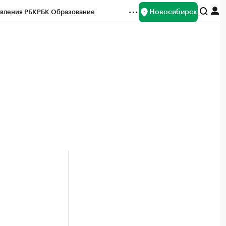
Новосибирск
вления РБК
РБК Образование
редитные рейтинги
Франшизы
Газета
ок наличной валюты