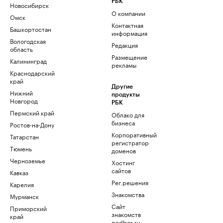
РБК
Новосибирск
О компании
Омск
Контактная
Башкортостан
информация
Вологодская
Редакция
область
Размещение
Калининград
рекламы
Краснодарский
край
Другие
Нижний
продукты
Новгород
РБК
Пермский край
Облако для
бизнеса
Ростов-на-Дону
Корпоративный
Татарстан
регистратор
Тюмень
доменов
Черноземье
Хостинг
сайтов
Кавказ
Рег.решения
Карелия
Знакомства
Мурманск
Сайт
Приморский
знакомств
край
podbor.ru