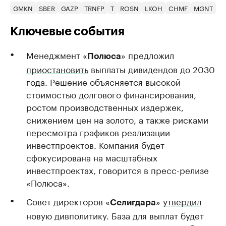
GMKN
SBER
GAZP
TRNFP
T
ROSN
LKOH
CHMF
MGNT
T
Ключевые события
Менеджмент «
» предложил
Полюса
приостановить
выплаты дивидендов до 2030
года. Решение объясняется высокой
стоимостью долгового финансирования,
ростом производственных издержек,
снижением цен на золото, а также рисками
пересмотра графиков реализации
инвестпроектов. Компания будет
сфокусирована на масштабных
инвестпроектах, говорится в пресс-релизе
«Полюса».
Совет директоров «
»
утвердил
Селигдара
новую дивполитику. База для выплат будет