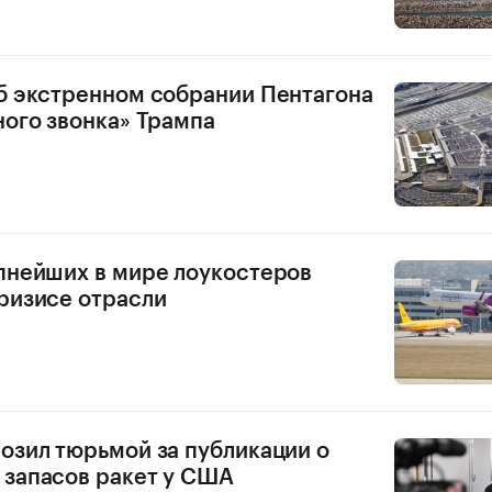
б экстренном собрании Пентагона
ного звонка» Трампа
пнейших в мире лоукостеров
ризисе отрасли
озил тюрьмой за публикации о
запасов ракет у США