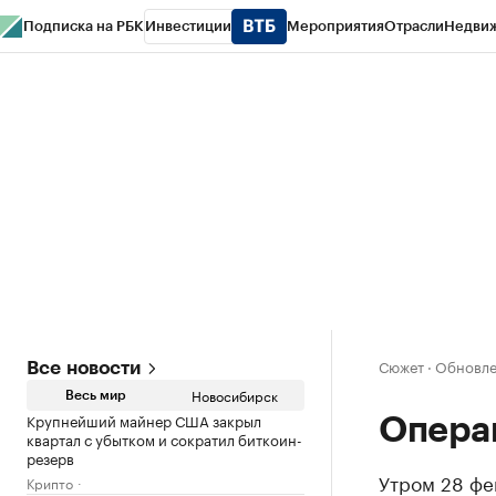
Подписка на РБК
Инвестиции
Мероприятия
Отрасли
Недви
РБК Курсы
РБК Life
Тренды
Визионеры
Национальные проекты
Горо
Спецпроекты СПб
Конференции СПб
Спецпроекты
Проверка конт
Сюжет
·
Обновле
Все новости
Новосибирск
Весь мир
Крупнейший майнер США закрыл
Опера
квартал с убытком и сократил биткоин-
резерв
Утром 28 фе
Крипто