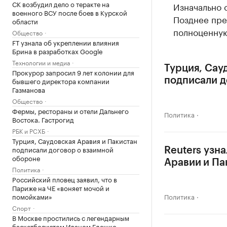
СК возбудил дело о теракте на
Изначально 
военного ВСУ после боев в Курской
Позднее пре
области
полноценную
Общество
FT узнала об укреплении влияния
Брина в разработках Google
Технологии и медиа
Турция, Сау
Прокурор запросил 9 лет колонии для
бывшего директора компании
подписали д
Газманова
Общество
Фермы, рестораны и отели Дальнего
Политика
Востока. Гастрогид
РБК и РСХБ
Турция, Саудовская Аравия и Пакистан
подписали договор о взаимной
Reuters узн
обороне
Аравии и Па
Политика
Российский пловец заявил, что в
Париже на ЧЕ «воняет мочой и
помойками»
Политика
Спорт
В Москве простились с легендарным
баскетболистом Иваном Едешко