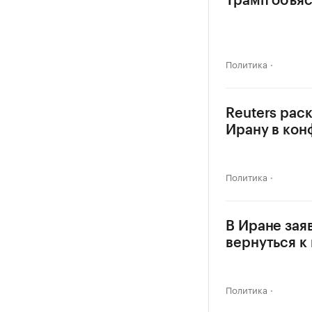
Трамп объяс
Политика
Reuters рас
Ирану в кон
Политика
В Иране зая
вернуться 
Политика