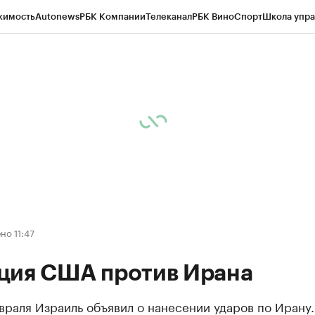
жимость
Autonews
РБК Компании
Телеканал
РБК Вино
Спорт
Школа упра
д
Стиль
Крипто
РБК Бизнес-среда
Дискуссионный клуб
Исследования
К
рагентов
Политика
Экономика
Бизнес
Технологии и медиа
Финансы
Рын
но 11:47
ция США против Ирана
враля Израиль объявил о нанесении ударов по Ирану.