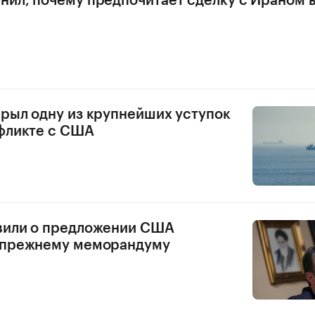
нил, почему предпочитает сделку с Ираном 
крыл одну из крупнейших уступок
фликте с США
вили о предложении США
к прежнему меморандуму