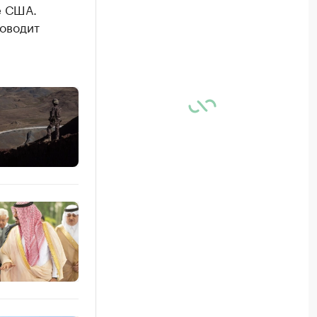
е США.
роводит