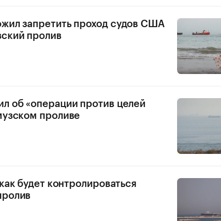
жил запретить проход судов США
зский пролив
л об «операции против целей
музском проливе
 как будет контролироваться
пролив