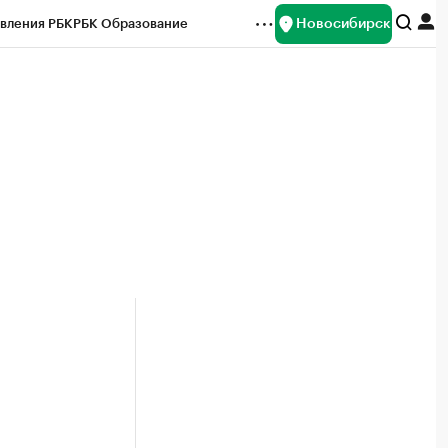
Новосибирск
вления РБК
РБК Образование
редитные рейтинги
Франшизы
Газета
ок наличной валюты