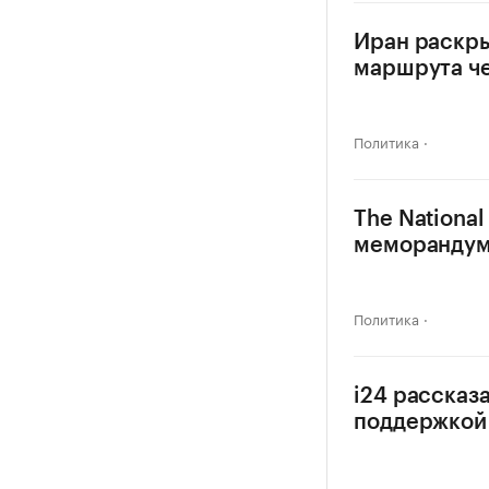
Иран раскры
маршрута ч
Политика
The National
меморандум
Политика
i24 рассказ
поддержкой 