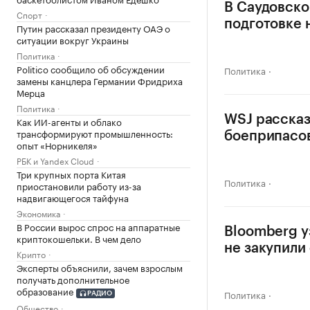
В Саудовско
Спорт
подготовке 
Путин рассказал президенту ОАЭ о
ситуации вокруг Украины
Политика
Politico сообщило об обсуждении
Политика
замены канцлера Германии Фридриха
Мерца
Политика
WSJ рассказ
Как ИИ-агенты и облако
трансформируют промышленность:
боеприпасов
опыт «Норникеля»
РБК и Yandex Cloud
Три крупных порта Китая
Политика
приостановили работу из-за
надвигающегося тайфуна
Экономика
В России вырос спрос на аппаратные
Bloomberg у
криптокошельки. В чем дело
не закупили
Крипто
Эксперты объяснили, зачем взрослым
получать дополнительное
образование
Политика
РАДИО
Общество