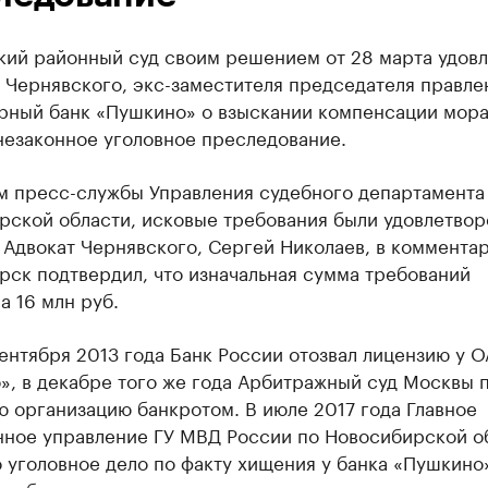
кий районный суд своим решением от 28 марта удов
а Чернявского, экс-заместителя председателя правл
рный банк «Пушкино» о взыскании компенсации мора
незаконное уголовное преследование.
м пресс-службы Управления судебного департамента
рской области, исковые требования были удовлетво
 Адвокат Чернявского, Сергей Николаев, в коммента
рск подтвердил, что изначальная сумма требований
а 16 млн руб.
ентября 2013 года Банк России отозвал лицензию у 
», в декабре того же года Арбитражный суд Москвы 
 организацию банкротом. В июле 2017 года Главное
нное управление ГУ МВД России по Новосибирской о
 уголовное дело по факту хищения у банка «Пушкино