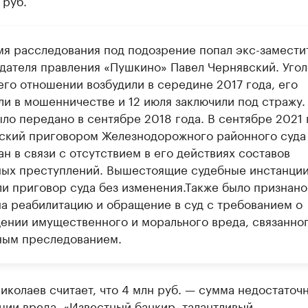
 руб.
мя расследования под подозрение попал экс-замести
дателя правления «Пушкино» Павел Чернявский. Уго
его отношении возбудили в середине 2017 года, его
ли в мошенничестве и 12 июля заключили под стражу. 
ло передано в сентябре 2018 года. В сентябре 2021 
ский приговором Железнодорожного районного суда
н в связи с отсутствием в его действиях составов
ных преступлений. Вышестоящие судебные инстанци
ли приговор суда без изменения.Также было признано
на реабилитацию и обращение в суд с требованием о
ении имущественного и морального вреда, связанног
ным преследованием.
иколаев считает, что 4 млн руб. — сумма недостаточн
ции вреда. «Известный банкир, талантливый