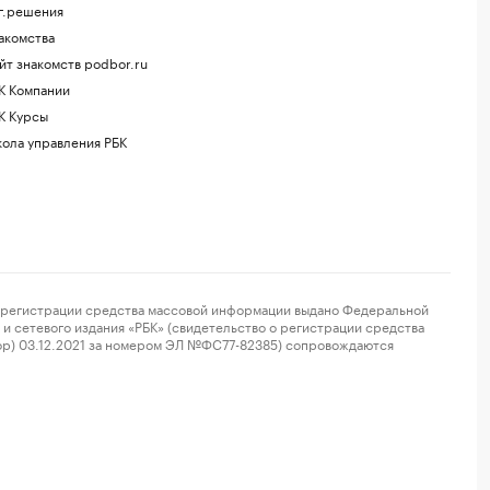
г.решения
акомства
йт знакомств podbor.ru
К Компании
К Курсы
ола управления РБК
регистрации средства массовой информации выдано Федеральной
и сетевого издания «РБК» (свидетельство о регистрации средства
ор) 03.12.2021 за номером ЭЛ №ФС77-82385) сопровождаются