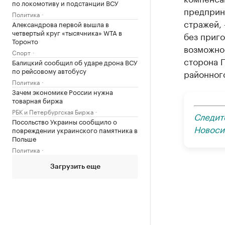
по локомотиву и подстанции ВСУ
предприн
Политика
стражей,
Александрова первой вышла в
четвертый круг «тысячника» WTA в
без приго
Торонто
возможнос
Спорт
сторона 
Балицкий сообщил об ударе дрона ВСУ
по рейсовому автобусу
районного
Политика
Зачем экономике России нужна
товарная биржа
РБК и Петербургская Биржа
Следит
Посольство Украины сообщило о
Новоси
повреждении украинского памятника в
Польше
Политика
Загрузить еще