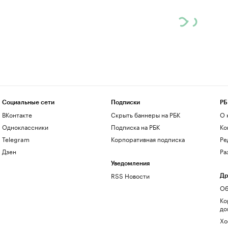
Социальные сети
Подписки
РБ
ВКонтакте
Скрыть баннеры на РБК
О 
Одноклассники
Подписка на РБК
Ко
Telegram
Корпоративная подписка
Ре
Дзен
Ра
Уведомления
RSS Новости
Др
Об
Ко
до
Хо