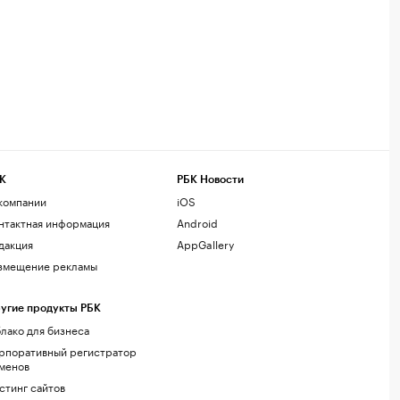
К
РБК Новости
компании
iOS
нтактная информация
Android
дакция
AppGallery
змещение рекламы
угие продукты РБК
лако для бизнеса
рпоративный регистратор
менов
стинг сайтов