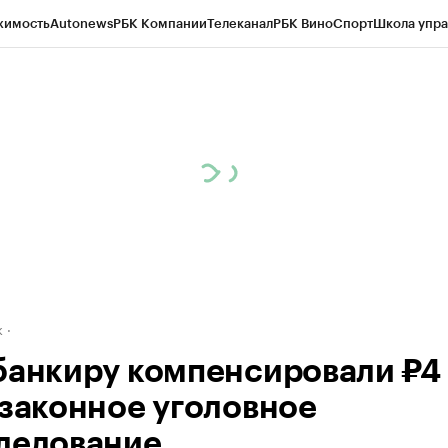
жимость
Autonews
РБК Компании
Телеканал
РБК Вино
Спорт
Школа упра
д
Стиль
Крипто
РБК Бизнес-среда
Дискуссионный клуб
Исследования
К
рагентов
Политика
Экономика
Бизнес
Технологии и медиа
Финансы
Рын
к
банкиру компенсировали ₽4
езаконное уголовное
ледование