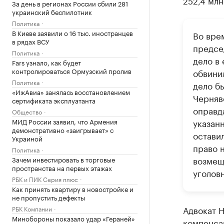
252,4 млн
За день в регионах России сбили 281
украинский беспилотник
Политика
В Киеве заявили о 16 тыс. иностранцев
Во вре
в рядах ВСУ
предсе
Политика
дело в 
Fars узнало, как будет
контролироваться Ормузский пролив
обвини
Политика
дело бы
«ИжАвиа» занялась восстановлением
Черняв
сертификата эксплуатанта
оправда
Общество
МИД России заявил, что Армения
указан
демонстративно «заигрывает» с
остави
Украиной
право 
Политика
возмещ
Зачем инвестировать в торговые
пространства на первых этажах
уголов
РБК и ПИК Серия плюс
Как принять квартиру в новостройке и
не пропустить дефекты
Адвокат Н
РБК Компании
Минобороны показало удар «Гераней»
компенса