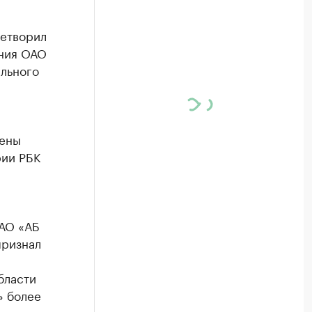
летворил
ения ОАО
льного
рены
рии РБК
ОАО «АБ
признал
бласти
» более