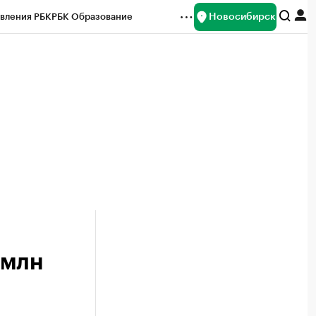
Новосибирск
вления РБК
РБК Образование
редитные рейтинги
Франшизы
Газета
ок наличной валюты
 млн