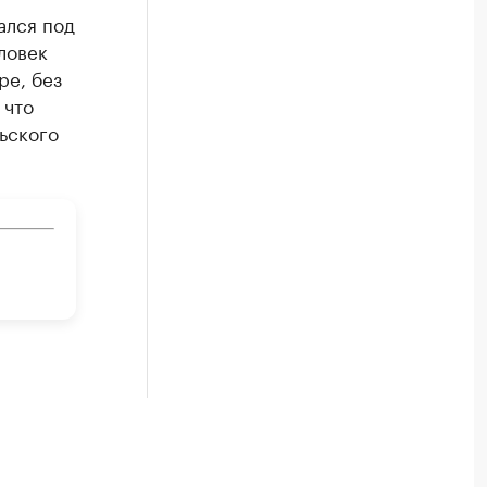
ался под
ловек
ре, без
 что
ьского