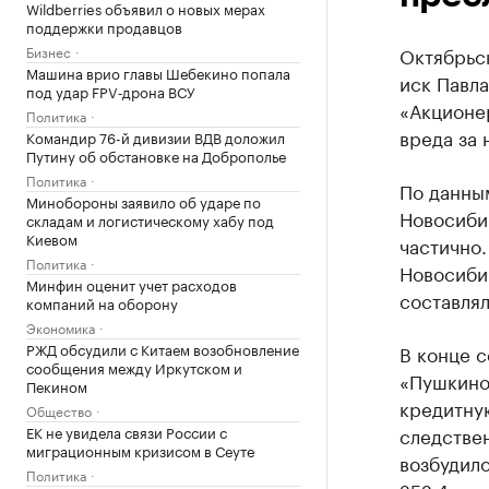
Wildberries объявил о новых мерах
поддержки продавцов
Бизнес
Октябрьс
Машина врио главы Шебекино попала
иск Павл
под удар FPV‑дрона ВСУ
«Акционе
Политика
вреда за 
Командир 76-й дивизии ВДВ доложил
Путину об обстановке на Доброполье
Политика
По данны
Минобороны заявило об ударе по
Новосиби
складам и логистическому хабу под
Киевом
частично.
Политика
Новосиби
Минфин оценит учет расходов
составлял
компаний на оборону
Экономика
РЖД обсудили с Китаем возобновление
В конце с
сообщения между Иркутском и
«Пушкино
Пекином
кредитную
Общество
ЕК не увидела связи России с
следстве
миграционным кризисом в Сеуте
возбудило
Политика