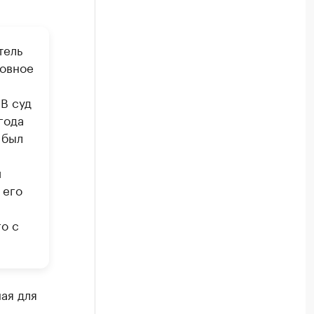
тель
ловное
В суд
года
 был
и
 его
о с
ая для