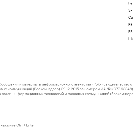
Ре
Зн
Са
РБ
РБ
Шк
ения и материалы информационного агентства «РБК» (свидетельство о 
овых коммуникаций (Роскомнадзор) 09.12.2015 за номером ИА №ФС77-63848) 
 связи, информационных технологий и массовых коммуникаций (Роскомнадз
нажмите Ctrl + Enter