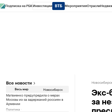
Подписка на РБК
Инвестиции
Мероприятия
Отрасли
Недви
РБК Курсы
РБК Life
Тренды
Визионеры
Национальные проекты
Горо
Спецпроекты СПб
Конференции СПб
Спецпроекты
Проверка конт
Новосибирс
Все новости
Новосибирск
Весь мир
Экс-
Матвиенко предупредила о мерах
Москвы из-за задержаний россиян в
за н
Армении
Политика
прес