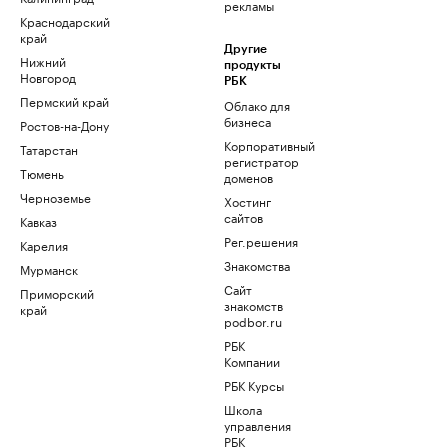
рекламы
Краснодарский
край
Другие
Нижний
продукты
Новгород
РБК
Пермский край
Облако для
бизнеса
Ростов-на-Дону
Корпоративный
Татарстан
регистратор
Тюмень
доменов
Черноземье
Хостинг
сайтов
Кавказ
Рег.решения
Карелия
Знакомства
Мурманск
Сайт
Приморский
знакомств
край
podbor.ru
РБК
Компании
РБК Курсы
Школа
управления
РБК