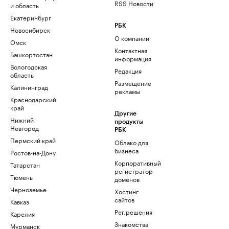
RSS Новости
и область
Екатеринбург
РБК
Новосибирск
О компании
Омск
Контактная
Башкортостан
информация
Вологодская
Редакция
область
Размещение
Калининград
рекламы
Краснодарский
край
Другие
Нижний
продукты
Новгород
РБК
Пермский край
Облако для
бизнеса
Ростов-на-Дону
Корпоративный
Татарстан
регистратор
Тюмень
доменов
Черноземье
Хостинг
сайтов
Кавказ
Рег.решения
Карелия
Знакомства
Мурманск